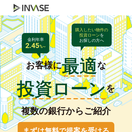
購入したい物件の
投資ローン
を
金利年率
お探しの方へ
2.45
%~
最適
お客様に
な
投資ローン
を
複数の銀行からご紹介
まずは無料で提案を受ける