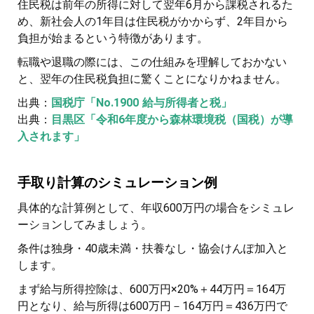
住民税は前年の所得に対して翌年6月から課税されるた
め、新社会人の1年目は住民税がかからず、2年目から
負担が始まるという特徴があります。
転職や退職の際には、この仕組みを理解しておかない
と、翌年の住民税負担に驚くことになりかねません。
出典：
国税庁「No.1900 給与所得者と税」
出典：
目黒区「令和6年度から森林環境税（国税）が導
入されます」
手取り計算のシミュレーション例
具体的な計算例として、年収600万円の場合をシミュレ
ーションしてみましょう。
条件は独身・40歳未満・扶養なし・協会けんぽ加入と
します。
まず給与所得控除は、600万円×20%＋44万円＝164万
円となり、給与所得は600万円－164万円＝436万円で