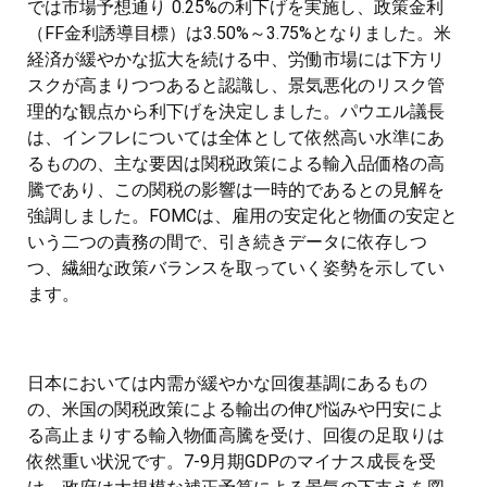
では市場予想通り 0.25%の利下げを実施し、政策金利
（FF金利誘導目標）は3.50%～3.75%となりました。米
経済が緩やかな拡大を続ける中、労働市場には下方リ
スクが高まりつつあると認識し、景気悪化のリスク管
理的な観点から利下げを決定しました。パウエル議長
は、インフレについては全体として依然高い水準にあ
るものの、主な要因は関税政策による輸入品価格の高
騰であり、この関税の影響は一時的であるとの見解を
強調しました。FOMCは、雇用の安定化と物価の安定と
いう二つの責務の間で、引き続きデータに依存しつ
つ、繊細な政策バランスを取っていく姿勢を示してい
ます。
日本においては内需が緩やかな回復基調にあるもの
の、米国の関税政策による輸出の伸び悩みや円安によ
る高止まりする輸入物価高騰を受け、回復の足取りは
依然重い状況です。7-9月期GDPのマイナス成長を受