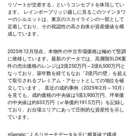
リゾートが交差する」というコンセプトを体現してい
ます。 レインボーブリッジ越しに見るこのツインタワ
ーのシルエットは、東京のスカイラインの一部として
定着しており、その視認性の高さ自体が資産価値を構
成しています。
2025年12月現在、本物件の中古市場価格は極めて堅調
に推移しています。最新のデータでは、高層階3LDK案
件の売出価格のレンジは2億250万円～2億6,500万円と
なっており、築年数を経てもなお「2億円の壁」を超え
て取引されるプレミアム・アセットとしての地位を確
立しています 。 直近の成約事例（2025年2月～10月）
を見ても、成約価格の中央値は1億3,900万円、坪単価
の中央値は約633万円（㎡単価約191.5万円）を記録し
ており、お台場エリアにあって圧倒的な資産性を示し
ています。
※Geminiによるリサーチデータを元に概算値で構成