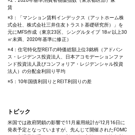
※2：2020年基準消費者物価指数（東京都区部）家
賃
※3：「マンション賃料インデックス（アットホーム株
式会社、株式会社三井住友トラスト基礎研究所）」を
元にMFS作成（東京23区、シングルタイプ 18㎡以上30
㎡未満、2020年基準に修正）
※4：住宅特化型REITの時価総額上位3銘柄（アドバン
ス・レジデンス投資法人、日本アコモデーションファ
ンド投資法人及びコンフォリア・レジデンシャル投資
法人）の分配金利回り平均
※5：10年国債利回りとREIT利回りの差
トピック
米国では政府閉鎖の影響で11月雇用統計が12月16日に
発表予定となっていますが、先んじて開催されたFOMC