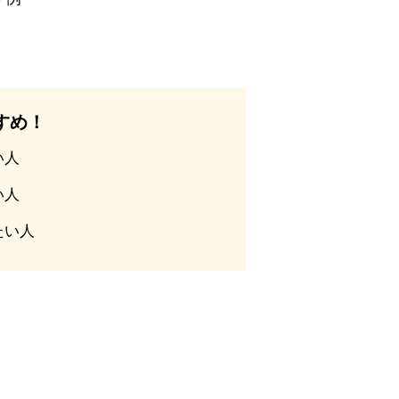
すめ！
い人
い人
たい人