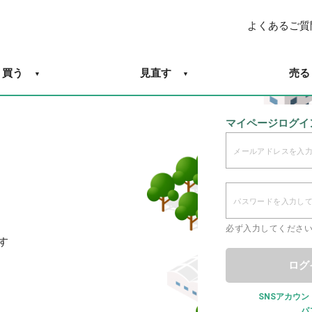
よくあるご質
買う
見直す
売る
マイページログイ
必ず入力してくださ
す
ログ
SNSアカウ
パ