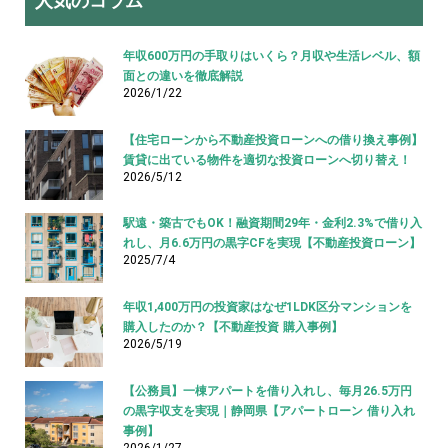
人気のコラム
年収600万円の手取りはいくら？月収や生活レベル、額
面との違いを徹底解説
2026/1/22
【住宅ローンから不動産投資ローンへの借り換え事例】
賃貸に出ている物件を適切な投資ローンへ切り替え！
2026/5/12
駅遠・築古でもOK！融資期間29年・金利2.3%で借り入
れし、月6.6万円の黒字CFを実現【不動産投資ローン】
2025/7/4
年収1,400万円の投資家はなぜ1LDK区分マンションを
購入したのか？【不動産投資 購入事例】
2026/5/19
【公務員】一棟アパートを借り入れし、毎月26.5万円
の黒字収支を実現｜静岡県【アパートローン 借り入れ
事例】
2026/1/27