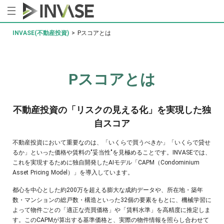
INVASE(不動産投資)
>
Pスコアとは
Pスコアとは
不動産投資の「リスクの見える化」を
実現した独
自スコア
不動産投資において重要なのは、「いくらで買うべきか」「いくらで貸せ
るか」といった価格や賃料の"妥当性"を見極めることです。INVASEでは、
これを実現するために独自開発したAIモデル「CAPM（Condominium
Asset Pricing Model）」を導入しています。
都心を中心とした約200万を超える膨大な成約データや、所在地・築年
数・マンションの総戸数・構造といった32個の要素をもとに、機械学習に
よって物件ごとの「適正な売買価格」や「賃料水準」を高精度に推定しま
す。このCAPMが算出する基準価格と、実際の物件情報を照らし合わせて