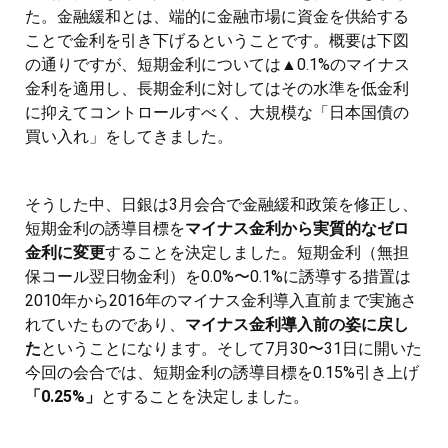
た。金融緩和とは、端的に金融市場に資金を供給する
ことで金利を引き下げるということです。概要は下図
の通りですが、短期金利については▲0.1%のマイナス
金利を適用し、長期金利に対してはその水準を低金利
に抑えてコントロールすべく、大規模な「日本国債の
買い入れ」をしてきました。
そうした中、日銀は3月会合で金融緩和政策を修正し、
短期金利の誘導目標を
マイナス金利から実質的なゼロ
金利に変更
することを決定しました。短期金利（無担
保コール翌日物金利）を0.0%〜0.1%に誘導する措置は
2010年から2016年のマイナス金利導入直前まで実施さ
れていたものであり、
マイナス金利導入前の姿に戻し
た
ということになります。そして7月30〜31日に開いた
今回の会合では、短期金利の誘導目標を0.15%引き上げ
「0.25%」
とすることを決定しました。