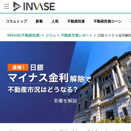
コラムトップ
新着
人気
不動産投資
不動産投資ローン
INVASE(不動産投資)
>
コラム
>
不動産市場レポート
>
日銀マイナス金利解除