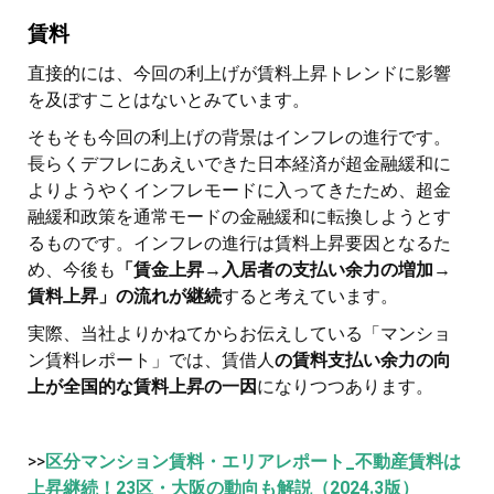
賃料
直接的には、今回の利上げが賃料上昇トレンドに影響
を及ぼすことはないとみています。
そもそも今回の利上げの背景はインフレの進行です。
長らくデフレにあえいできた日本経済が超金融緩和に
よりようやくインフレモードに入ってきたため、超金
融緩和政策を通常モードの金融緩和に転換しようとす
るものです。インフレの進行は賃料上昇要因となるた
め、今後も
「賃金上昇→入居者の支払い余力の増加→
賃料上昇」の流れが継続
すると考えています。
実際、当社よりかねてからお伝えしている「マンショ
ン賃料レポート」では、賃借人
の賃料支払い余力の向
上が全国的な賃料上昇の一因
になりつつあります。
>>
区分マンション賃料・エリアレポート_不動産賃料は
上昇継続！23区・大阪の動向も解説（2024.3版）