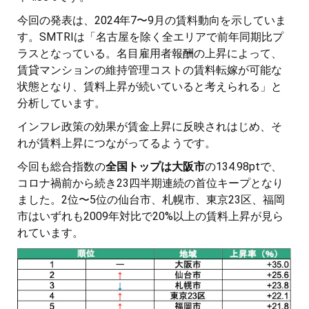
今回の発表は、2024年7〜9月の賃料動向を示していま
す。SMTRIは「名古屋を除く全エリアで前年同期比プ
ラスとなっている。名目雇用者報酬の上昇によって、
賃貸マンションの維持管理コストの賃料転嫁が可能な
状態となり、賃料上昇が続いていると考えられる」と
分析しています。
インフレ政策の効果が賃金上昇に反映されはじめ、そ
れが賃料上昇につながってるようです。
今回も総合指数の
全国トップは大阪市
の134.98ptで、
コロナ禍前から続き23四半期連続の首位キープとなり
ました。2位〜5位の仙台市、札幌市、東京23区、福岡
市はいずれも2009年対比で20%以上の賃料上昇が見ら
れています。