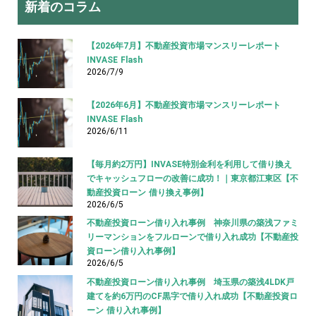
新着のコラム
【2026年7月】不動産投資市場マンスリーレポート
INVASE Flash
2026/7/9
【2026年6月】不動産投資市場マンスリーレポート
INVASE Flash
2026/6/11
【毎月約2万円】INVASE特別金利を利用して借り換え
でキャッシュフローの改善に成功！｜東京都江東区【不
動産投資ローン 借り換え事例】
2026/6/5
不動産投資ローン借り入れ事例 神奈川県の築浅ファミ
リーマンションをフルローンで借り入れ成功【不動産投
資ローン借り入れ事例】
2026/6/5
不動産投資ローン借り入れ事例 埼玉県の築浅4LDK戸
建てを約6万円のCF黒字で借り入れ成功【不動産投資ロ
ーン 借り入れ事例】