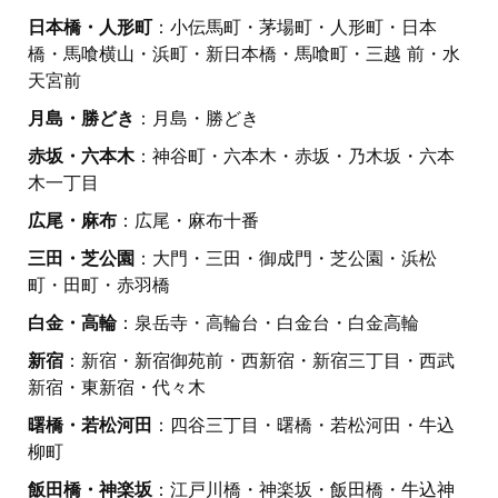
日本橋・人形町
：小伝馬町・茅場町・人形町・日本
橋・馬喰横山・浜町・新日本橋・馬喰町・三越 前・水
天宮前
月島・勝どき
：月島・勝どき
赤坂・六本木
：神谷町・六本木・赤坂・乃木坂・六本
木一丁目
広尾・麻布
：広尾・麻布十番
三田・芝公園
：大門・三田・御成門・芝公園・浜松
町・田町・赤羽橋
白金・高輪
：泉岳寺・高輪台・白金台・白金高輪
新宿
：新宿・新宿御苑前・西新宿・新宿三丁目・西武
新宿・東新宿・代々木
曙橋・若松河田
：四谷三丁目・曙橋・若松河田・牛込
柳町
飯田橋・神楽坂
：江戸川橋・神楽坂・飯田橋・牛込神