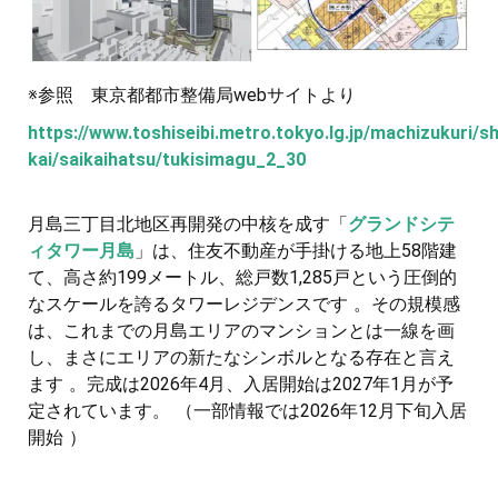
※参照 東京都都市整備局webサイトより
https://www.toshiseibi.metro.tokyo.lg.jp/machizukuri/shi
kai/saikaihatsu/tukisimagu_2_30
月島三丁目北地区再開発の中核を成す「
グランドシテ
ィタワー月島
」は、住友不動産が手掛ける地上58階建
て、高さ約199メートル、総戸数1,285戸という圧倒的
なスケールを誇るタワーレジデンスです 。その規模感
は、これまでの月島エリアのマンションとは一線を画
し、まさにエリアの新たなシンボルとなる存在と言え
ます 。完成は2026年4月、入居開始は2027年1月が予
定されています。 （一部情報では2026年12月下旬入居
開始 ）