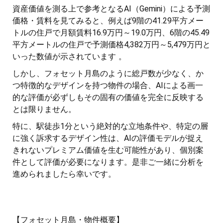
資産価値を測る上で参考となるAI（Gemini）による予測
価格・賃料を見てみると、例えば9階の41.29平方メー
トルの住戸で月額賃料16.9万円～19.0万円、6階の45.49
平方メートルの住戸で予測価格4,382万円～5,479万円と
いった数値が示されています 。
しかし、フォセット月島のように総戸数が少なく、か
つ特徴的なデザインを持つ物件の場合、AIによる画一
的な評価が必ずしもその固有の価値を完全に反映する
とは限りません。
特に、駅徒歩1分という絶対的な立地条件や、特定の層
に強く訴求するデザイン性は、AIの評価モデルが捉え
きれないプレミアム価値を生む可能性があり、個別案
件として評価が必要になります。是非ご一緒に分析を
進められましたら幸いです。
【フォセット月島・物件概要】