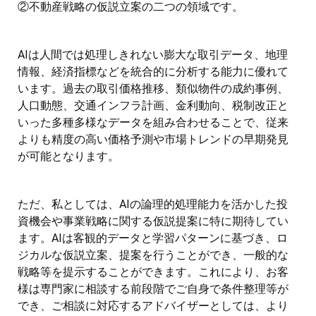
②不動産戦略の仮説立案の二つの領域です。
AIは人間では処理しきれない膨大な取引データ、地理
情報、経済指標などを統合的に分析する能力に優れて
います。過去の取引価格推移、類似物件の成約事例、
人口動態、交通インフラ計画、金利動向、税制改正と
いった多種多様なデータを組み合わせることで、従来
よりも精度の高い価格予測や市場トレンドの早期発見
が可能となります。
ただ、私としては、AIの論理的処理能力を活かした投
資機会や事業戦略に関する仮説提案に特に期待してい
ます。AIは客観的データと学習パターンに基づき、ロ
ジカルな仮説立案、提案を行うことができ、一般的な
戦略等を提示することができます。これにより、お客
様は専門家に相談する前段階でご自身で条件整理等が
でき、ご相談に対応するアドバイザーとしては、より