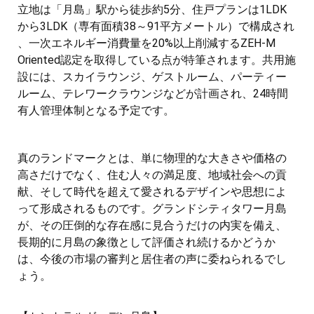
立地は「月島」駅から徒歩約5分、住戸プランは1LDK
から3LDK（専有面積38～91平方メートル）で構成され
、一次エネルギー消費量を20%以上削減するZEH-M
Oriented認定を取得している点が特筆されます。共用施
設には、スカイラウンジ、ゲストルーム、パーティー
ルーム、テレワークラウンジなどが計画され、24時間
有人管理体制となる予定です。
真のランドマークとは、単に物理的な大きさや価格の
高さだけでなく、住む人々の満足度、地域社会への貢
献、そして時代を超えて愛されるデザインや思想によ
って形成されるものです。グランドシティタワー月島
が、その圧倒的な存在感に見合うだけの内実を備え、
長期的に月島の象徴として評価され続けるかどうか
は、今後の市場の審判と居住者の声に委ねられるでし
ょう。