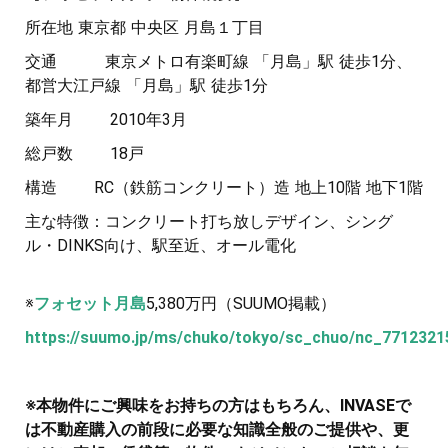
所在地 東京都 中央区 月島１丁目
交通 東京メトロ有楽町線 「月島」駅 徒歩1分、
都営大江戸線 「月島」駅 徒歩1分
築年月 2010年3月
総戸数 18戸
構造 RC（鉄筋コンクリート）造 地上10階 地下1階
主な特徴：コンクリート打ち放しデザイン、シング
ル・DINKS向け、駅至近、オール電化
※
フォセット月島
5,380万円（SUUMO掲載）
https://suumo.jp/ms/chuko/tokyo/sc_chuo/nc_7712321
※本物件にご興味をお持ちの方はもちろん、INVASEで
は不動産購入の前段に必要な知識全般のご提供や、更