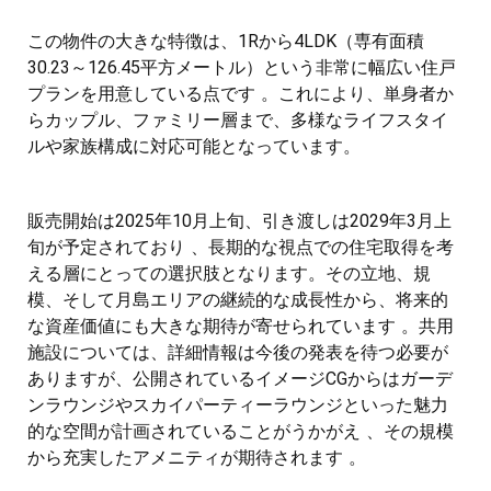
この物件の大きな特徴は、1Rから4LDK（専有面積
30.23～126.45平方メートル）という非常に幅広い住戸
プランを用意している点です 。これにより、単身者か
らカップル、ファミリー層まで、多様なライフスタイ
ルや家族構成に対応可能となっています。
販売開始は2025年10月上旬、引き渡しは2029年3月上
旬が予定されており 、長期的な視点での住宅取得を考
える層にとっての選択肢となります。その立地、規
模、そして月島エリアの継続的な成長性から、将来的
な資産価値にも大きな期待が寄せられています 。共用
施設については、詳細情報は今後の発表を待つ必要が
ありますが、公開されているイメージCGからはガーデ
ンラウンジやスカイパーティーラウンジといった魅力
的な空間が計画されていることがうかがえ 、その規模
から充実したアメニティが期待されます 。