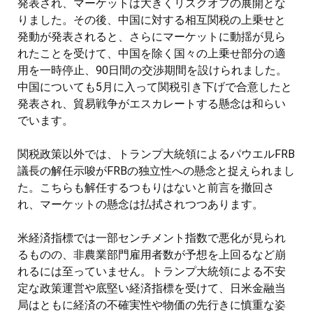
発表され、マーケットは大きくリスクオフの展開とな
りました。その後、中国に対する相互関税の上乗せと
発動が発表されると、さらにマーケットに動揺が見ら
れたことを受けて、中国を除く国々の上乗せ部分の適
用を一時停止、90日間の交渉期間を設けられました。
中国についても5月に入って関税引き下げで合意したと
発表され、貿易戦争がエスカレートする懸念は和らい
でいます。
関税政策以外では、トランプ大統領によるパウエルFRB
議長の解任示唆がFRBの独立性への懸念と捉えられまし
た。こちらも解任するつもりはないと前言を撤回さ
れ、マーケットの懸念は払拭されつつあります。
米経済指標では一部センチメント指数で悪化が見られ
るものの、非農業部門雇用者数が予想を上回るなど崩
れるには至っていません。トランプ大統領による不安
定な政策運営や底堅い経済指標を受けて、日米金融当
局はともに経済の不確実性や物価の先行きに慎重な姿