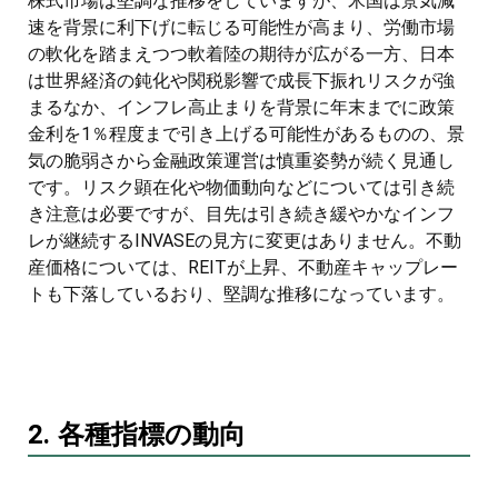
株式市場は堅調な推移をしていますが、米国は景気減
速を背景に利下げに転じる可能性が高まり、労働市場
の軟化を踏まえつつ軟着陸の期待が広がる一方、日本
は世界経済の鈍化や関税影響で成長下振れリスクが強
まるなか、インフレ高止まりを背景に年末までに政策
金利を1％程度まで引き上げる可能性があるものの、景
気の脆弱さから金融政策運営は慎重姿勢が続く見通し
です。リスク顕在化や物価動向などについては引き続
き注意は必要ですが、目先は引き続き緩やかなインフ
レが継続するINVASEの見方に変更はありません。不動
産価格については、REITが上昇、不動産キャップレー
トも下落しているおり、堅調な推移になっています。
2. 各種指標の動向