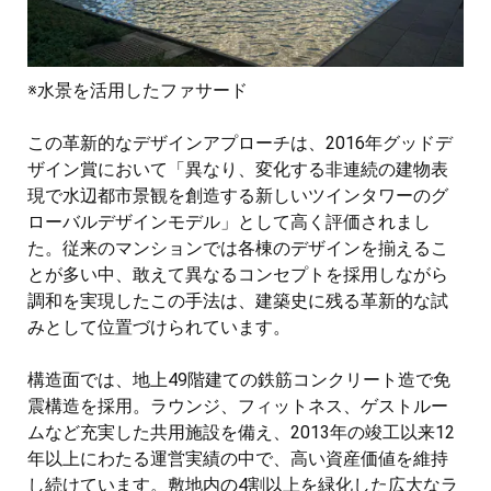
※水景を活用したファサード
この革新的なデザインアプローチは、2016年グッドデ
ザイン賞において「異なり、変化する非連続の建物表
現で水辺都市景観を創造する新しいツインタワーのグ
ローバルデザインモデル」として高く評価されまし
た。従来のマンションでは各棟のデザインを揃えるこ
とが多い中、敢えて異なるコンセプトを採用しながら
調和を実現したこの手法は、建築史に残る革新的な試
みとして位置づけられています。
構造面では、地上49階建ての鉄筋コンクリート造で免
震構造を採用。ラウンジ、フィットネス、ゲストルー
ムなど充実した共用施設を備え、2013年の竣工以来12
年以上にわたる運営実績の中で、高い資産価値を維持
し続けています。敷地内の4割以上を緑化した広大なラ