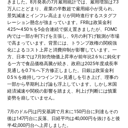
きました。8月発表の7月雇用統計では、雇用増加は7.3
万人にとどまり、産業の半数超で雇用縮小が見られ、
景気減速とインフレ高止まりが同時進行するスタグフ
レーション懸念が強まっています。FRBは政策金利
4.25〜4.50％を5会合連続で据え置きましたが、FOMC
内では一部が利下げを主張し、9月の利下げ観測が市場
で高まっています。背景には、トランプ政権の関税強
化によるコスト上昇と消費抑制が影響しています。一
方、日本では7月卸売物価上昇率が前年比2.6％に鈍化す
る一方で食品価格高騰が続き、政府は2025年度成長率
見通しを0.7％へ下方修正しました。日銀は政策金利
0.5％を維持しつつインフレ見通しを引き上げ、理事の
一部から早期利上げ論も浮上しています。しかし米国
経済減速や関税の影響を踏まえ、利上げ判断には慎重
姿勢を崩していません。
7月のドル円は円安基調で月末に150円台に到達もその
後は147円台に反落、日経平均は40,000円を抜けると後
半42,000円台へ上昇しました。