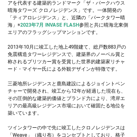
アを代表する建築的ランドマーク「ザ・パークハウス
晴海タワーズ クロノレジデンス」です。一体開発の
「ティアロレジデンス」と、近隣の「パークタワー晴
海」※
2023年7月 INVASE FLASH
参照と共に晴海北東側
エリアのフラッグシップマンションです。
2013年10月に竣工した地上49階建て、総戸数883戸の
免震構造タワーレジデンスで、建築界のノーベル賞と
称されるプリツカー賞を受賞した世界的建築家リチャ
ード・マイヤー氏による外観デザインが特徴です。
三菱地所レジデンスと鹿島建設によるジョイントベン
チャーで開発され、竣工から12年が経過した現在も、
その圧倒的な建築的価値とブランド力により、湾岸エ
リアの最高級レジデンス市場において確固たる地位を
築いています。
ツインタワーの中で先に竣工したクロノレジデンスは
「Weave」（織り布）をコンセプトとしており、格子