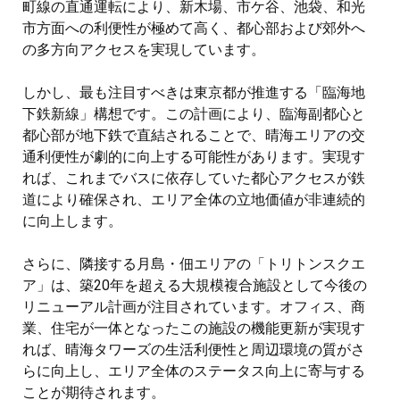
町線の直通運転により、新木場、市ケ谷、池袋、和光
市方面への利便性が極めて高く、都心部および郊外へ
の多方向アクセスを実現しています。
しかし、最も注目すべきは東京都が推進する「臨海地
下鉄新線」構想です。この計画により、臨海副都心と
都心部が地下鉄で直結されることで、晴海エリアの交
通利便性が劇的に向上する可能性があります。実現す
れば、これまでバスに依存していた都心アクセスが鉄
道により確保され、エリア全体の立地価値が非連続的
に向上します。
さらに、隣接する月島・佃エリアの「トリトンスクエ
ア」は、築20年を超える大規模複合施設として今後の
リニューアル計画が注目されています。オフィス、商
業、住宅が一体となったこの施設の機能更新が実現す
れば、晴海タワーズの生活利便性と周辺環境の質がさ
らに向上し、エリア全体のステータス向上に寄与する
ことが期待されます。