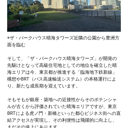
※ザ・パークハウス晴海タワーズ近隣の公園から豊洲方
面を臨む
そして、「ザ・パークハウス晴海タワーズ」が開発の
先駆けとなって高級住宅地としての地位を確立した晴
海エリアは今、東京都が推進する「臨海地下鉄新線」
構想やBRT（バス高速輸送システム）の本格運行によ
り、新たな成長期を迎えています。
そもそもが銀座・築地への近接性からそのポテンシャ
ルが古くから評価されていた晴海エリアですが、東京
BRTによる虎ノ門・新橋といった都心ビジネス街への直
結アクセスが実現し、その利便性は飛躍的に向上し、
まだその途上にあります。