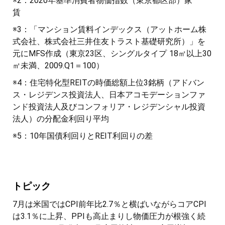
※2：2020年基準消費者物価指数（東京都区部）家
賃
※3：「マンション賃料インデックス（アットホーム株
式会社、株式会社三井住友トラスト基礎研究所）」を
元にMFS作成（東京23区、シングルタイプ 18㎡以上30
㎡未満、2009.Q1＝100）
※4：住宅特化型REITの時価総額上位3銘柄（アドバン
ス・レジデンス投資法人、日本アコモデーションファ
ンド投資法人及びコンフォリア・レジデンシャル投資
法人）の分配金利回り平均
※5：10年国債利回りとREIT利回りの差
トピック
7月は米国ではCPI前年比2.7％と横ばいながらコアCPI
は3.1％に上昇、PPIも高止まりし物価圧力が根強く続