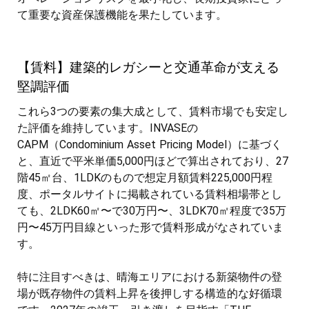
て重要な資産保護機能を果たしています。
【賃料】建築的レガシーと交通革命が支える
堅調評価
これら3つの要素の集大成として、賃料市場でも安定し
た評価を維持しています。INVASEの
CAPM（Condominium Asset Pricing Model）に基づく
と、直近で平米単価5,000円ほどで算出されており、27
階45㎡台、1LDKのもので想定月額賃料225,000円程
度、ポータルサイトに掲載されている賃料相場帯とし
ても、2LDK60㎡〜で30万円〜、3LDK70㎡程度で35万
円〜45万円目線といった形で賃料形成がなされていま
す。
特に注目すべきは、晴海エリアにおける新築物件の登
場が既存物件の賃料上昇を後押しする構造的な好循環