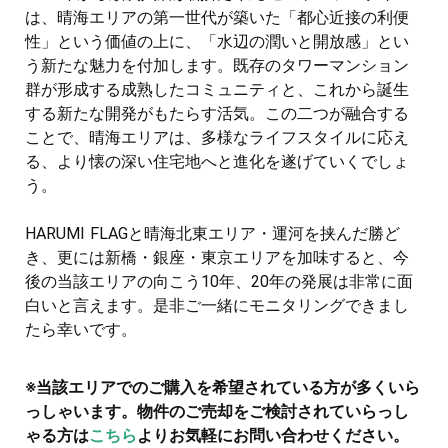
は、晴海エリアの第一世代が築いた「都心近接の利便
性」という価値の上に、「水辺の潤いと開放感」とい
う新たな魅力を付加します。既存のタワーマンション
群が形成する成熟したコミュニティと、これから誕生
する新たな開発がもたらす活気。この二つが融合する
ことで、晴海エリアは、多様なライフスタイルに応え
る、より懐の深い住宅地へと進化を遂げていくでしょ
う。
HARUMI FLAGと晴海北東エリア・運河を挟んだ勝ど
き、更には新橋・銀座・東京エリアを加味すると、今
後の当該エリアの向こう10年、20年の発展は非常に面
白いと言えます。是非ご一緒にモニタリングできまし
たら幸いです。
※当該エリアでのご購入を希望されている方が多くいら
っしゃいます。物件のご売却をご検討されていらっし
ゃる方は
こちら
よりお気軽にお問い合わせください。