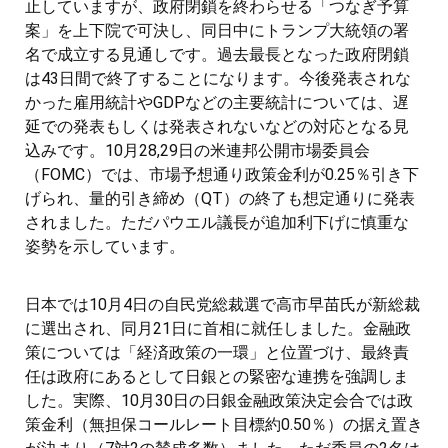
止していますが、政府閉鎖を終わらせる「つなぎ予算
案」を上下院で可決し、同日中にトランプ大統領の署
名で成立する見通しです。過去最長となった政府閉鎖
は43日間で終了することになります。今後発表されな
かった雇用統計やGDPなどの主要統計については、遅
延での発表もしくは発表されないなどの対応となる見
込みです。10月28,29日の米連邦公開市場委員会
（FOMC）では、市場予想通り政策金利が0.25％引き下
げられ、量的引き締め（QT）の終了も想定通りに発表
されました。ただパウエル議長が追加利下げに慎重な
姿勢を示しています。
日本では10月4日の自民党総裁選で高市早苗氏が新総裁
に選出され、同月21日に首相に就任しました。金融政
策については「経済政策の一環」と位置づけ、最終責
任は政府にあるとして日銀との緊密な連携を強調しま
した。実際、10月30日の日銀金融政策決定会合では政
策金利（無担保コールレート目標約0.50％）の据え置き