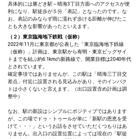
具体的には勝どき駅～晴海3丁目方面へのアクセスが便
利になり、駅徒歩が５分「表記」となったのです。な
お、表記のみならず雨に濡れず歩ける距離が伸びたこ
とも大きな影響があったといえます。
（２）東京臨海地下鉄戦（仮称）
2022年11月に東京都が公表した「東京臨海地下鉄線
（仮称）」計画は、東京駅から有明・東京ビッグサイ
トまでを結ぶ約6.1kmの新路線で、開業目標は2040年代
とされています。
確定事項ではありませんが、この駅は「晴海三丁目交
差点」付近に設置される見込みがあり、そのインパク
トは小さくないと言えます。（出口設置含め計画は調
整中）
なお、駅の新設はシンプルにボジティブではあります
が、この場でドゥ・トゥールが単に「新駅の恩恵を受
けて・・・」というお話をさせていただくつもりはあ
りません。出入口の設置位置によっては現在の「駅徒