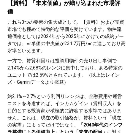
【賃料】「未来価値」が織り込まれた市場評
価
これら3つの要素の集大成として、【賃料】および売買
市場でも極めて特徴的な評価を受けています。物件流
通価格としては2024年から2025年にかけての成約デー
タでは、㎡単価の中央値が231.7万円/㎡に達しており高
水準といえます。
一方で、賃貸利回りは投資用物件の売り出し事例で
2.14%から2.68%のレンジに集中しており、ある特定の
ユニットでは2.59%とされています。（以上はレイン
ズ・Geminiデータより概算）
約2.1%～2.7%という利回りレンジは、金融費用や運営
コストを考慮すれば、インカムゲイン（賃料収入）を
目的とする投資家が積極的に許容する水準ではありま
せん。これは、現在の取引価格が、賃料という「現在
の実需」によってだけではなく、
「2040年代のインフ
ラ整備による価値向上」という「未来の配当」
に対す