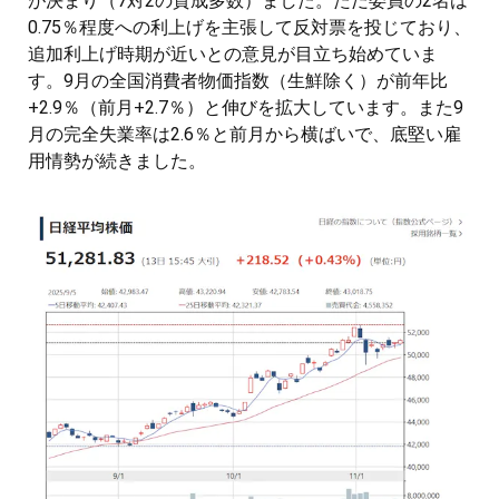
が決まり（7対2の賛成多数）ました。ただ委員の2名は
0.75％程度への利上げを主張して反対票を投じており、
追加利上げ時期が近いとの意見が目立ち始めていま
す。9月の全国消費者物価指数（生鮮除く）が前年比
+2.9％（前月+2.7％）と伸びを拡大しています。また9
月の完全失業率は2.6％と前月から横ばいで、底堅い雇
用情勢が続きました。