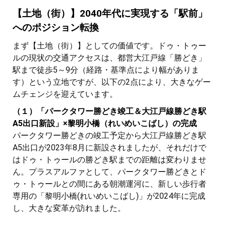
【土地（街）】2040年代に実現する「駅前」
へのポジション転換
まず【土地（街）】としての価値です。ドゥ・トゥー
ルの現状の交通アクセスは、都営大江戸線「勝どき」
駅まで徒歩5～9分（経路・基準点により幅がありま
す）という立地ですが、以下の2点により、大きなゲー
ムチェンジを迎えています。
（１）「パークタワー勝どき竣工＆大江戸線勝どき駅
A5出口新設」×黎明小橋（れいめいこばし）の完成
パークタワー勝どきの竣工予定から大江戸線勝どき駅
A5出口が2023年8月に新設されましたが、それだけで
はドゥ・トゥールの勝どき駅までの距離は変わりませ
ん。プラスアルファとして、パークタワー勝どきとド
ゥ・トゥールとの間にある朝潮運河に、新しい歩行者
専用の「黎明小橋(れいめいこばし)」が2024年に完成
し、大きな変革が訪れました。