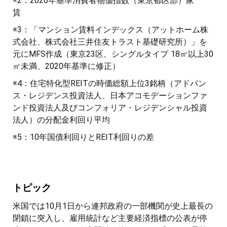
※2：2020年基準消費者物価指数（東京都区部）家
賃
※3：「マンション賃料インデックス（アットホーム株
式会社、株式会社三井住友トラスト基礎研究所）」を
元にMFS作成（東京23区、シングルタイプ 18㎡以上30
㎡未満、2020年基準に修正）
※4：住宅特化型REITの時価総額上位3銘柄（アドバン
ス・レジデンス投資法人、日本アコモデーションファ
ンド投資法人及びコンフォリア・レジデンシャル投資
法人）の分配金利回り平均
※5：10年国債利回りとREIT利回りの差
トピック
米国では10月1日から連邦政府の一部機関が史上最長の
閉鎖に突入し、雇用統計など主要経済指標の公表が停