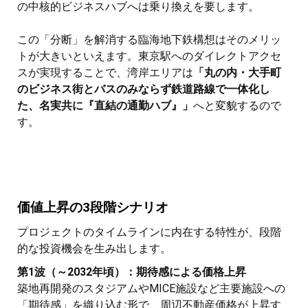
の中核的ビジネスハブへは乗り換えを要します。
この「分断」を解消する臨海地下鉄構想はそのメリッ
トが大きいといえます。東京駅へのダイレクトアクセ
スが実現することで、湾岸エリアは
「丸の内・大手町
のビジネス街とバスのみならず鉄道路線で一体化し
た、名実共に『直結の通勤ハブ』」
へと変貌するので
す。
価値上昇の3段階シナリオ
プロジェクトのタイムラインに内在する特性が、段階
的な投資機会を生み出します。
第1波（～2032年頃）：期待感による価格上昇
築地再開発のスタジアムやMICE施設など主要施設への
「期待感」を織り込む形で、周辺不動産価格が上昇す