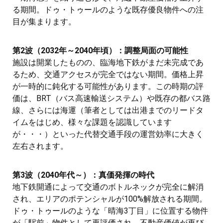
る期間。ドゥ・トゥールのような既存優良物件への注
目が集まります。
第2波（2032年～2040年頃）：調整局面の可能性
施設は開業したものの、臨海地下鉄がまだ未完成であ
るため、交通アクセスが完全ではない期間。価格上昇
が一時的に鈍化する可能性があります。この時期の評
価は、BRT（バス高速輸送システム）や既存の都バス路
線、さらには海運（筆者としては出港までのリードタ
イムをはじめ、様々な課題を認識しています
が・・・）といった代替交通手段の運営効率に大きく
左右されます。
第3波（2040年代～）：真価発揮の時代
地下鉄開通によって交通のボトルネックが完全に解消
され、エリアのポテンシャルが100%解放される期間。
ドゥ・トゥールのような「晴海3丁目」に位置する物件
が「駅前」物件として再評価され、不動産価値が再び