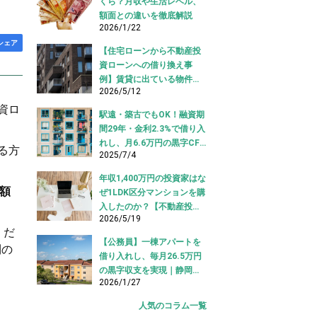
くら？月収や生活レベル、
額面との違いを徹底解説
2026/1/22
シェア
【住宅ローンから不動産投
資ローンへの借り換え事
例】賃貸に出ている物件を
2026/5/12
適切な投資ローンへ切り替
え！
資ロ
駅遠・築古でもOK！融資期
間29年・金利2.3%で借り入
れし、月6.6万円の黒字CF
る方
2025/7/4
を実現【不動産投資ロー
ン】
年収1,400万円の投資家はな
総額
ぜ1LDK区分マンションを購
入したのか？【不動産投資
2026/5/19
購入事例】
くだ
【公務員】一棟アパートを
利の
借り入れし、毎月26.5万円
の黒字収支を実現｜静岡県
2026/1/27
【アパートローン 借り入れ
事例】
人気のコラム一覧