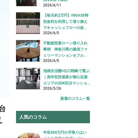
2026/6/11
【毎月約2万円】INVASE特
別金利を利用して借り換え
でキャッシュフローの改善
2026/6/5
に成功！｜東京都江東区
【不動産投資ローン 借り換
不動産投資ローン借り入れ
え事例】
事例 神奈川県の築浅ファ
ミリーマンションをフルロ
2026/6/5
ーンで借り入れ成功【不動
産投資ローン借り入れ事
池袋生活圏×出口戦略で選ぶ
例】
｜高年収投資家が都心近接
エリアの2DK区分マンショ
2026/5/26
ンを購入した事例【不動産
投資 購入事例】
新着のコラム一覧
台
人気のコラム
え
年収600万円の手取りはい