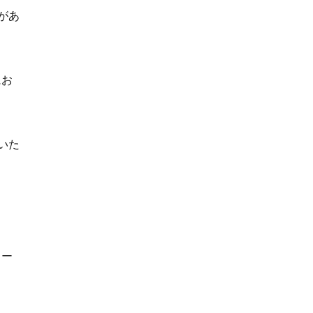
があ
にお
いた
ロー