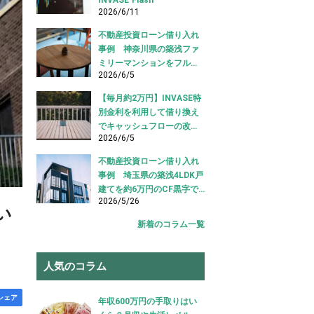
2026/6/11
不動産投資ローン借り入れ
事例 神奈川県の築浅ファ
ミリーマンションをフルロ
2026/6/5
ーンで借り入れ成功【不動
産投資ローン借り入れ事
【毎月約2万円】INVASE特
例】
別金利を利用して借り換え
でキャッシュフローの改善
2026/6/5
に成功！｜東京都江東区
【不動産投資ローン 借り換
不動産投資ローン借り入れ
え事例】
事例 埼玉県の築浅4LDK戸
建てを約6万円のCF黒字で
2026/5/26
借り入れ成功【不動産投資
い
ローン 借り入れ事例】
新着のコラム一覧
人気のコラム
シェア
年収600万円の手取りはい