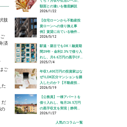
くら？月収や生活レベル、
額面との違いを徹底解説
2026/1/22
択肢
【住宅ローンから不動産投
資ローンへの借り換え事
例】賃貸に出ている物件を
はご
2026/5/12
適切な投資ローンへ切り替
弁済
え！
駅遠・築古でもOK！融資期
間29年・金利2.3%で借り入
れし、月6.6万円の黒字CF
。
2025/7/4
を実現【不動産投資ロー
はご
ン】
年収1,400万円の投資家はな
ぜ1LDK区分マンションを購
入したのか？【不動産投資
えた
2026/5/19
購入事例】
【公務員】一棟アパートを
くだ
借り入れし、毎月26.5万円
利の
の黒字収支を実現｜静岡県
2026/1/27
【アパートローン 借り入れ
事例】
人気のコラム一覧