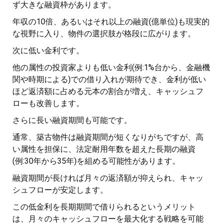
ず大きな融資枠があります。
年収の10倍、あるいはそれ以上の融資(億単位)も現実的
な視野に入り、物件の選択肢が格段に広がります。
次に低い金利です。
他の属性の投資家よりも低い金利(例:1%台から、金融機
関や時期による)での借り入れが期待でき、金利が低い
ほど返済額に占める元本の割合が増え、キャッシュフ
ローも改善します。
さらに長い融資期間も可能です。
通常、築古物件は融資期間が短くなりがちですが、高
い属性を担保に、法定耐用年数を超えた長期の融資
(例:30年から35年)を組める可能性があります。
融資期間が長ければ月々の返済額が抑えられ、キャッ
シュフローが安定します。
この低金利を長期期間で借りられるというメリット
は、月々のキャッシュフローを最大化する戦略を可能