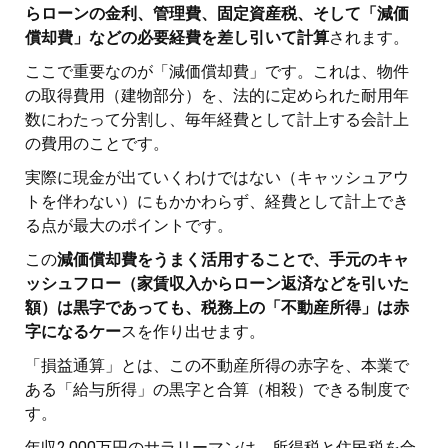
らローンの金利、管理費、固定資産税、そして「減価
償却費」などの必要経費を差し引いて計算
されます。
ここで重要なのが「減価償却費」です。これは、物件
の取得費用（建物部分）を、法的に定められた耐用年
数にわたって分割し、毎年経費として計上する会計上
の費用のことです。
実際に現金が出ていくわけではない（キャッシュアウ
トを伴わない）にもかかわらず、経費として計上でき
る点が最大のポイントです。
この
減価償却費をうまく活用することで、手元のキャ
ッシュフロー（家賃収入からローン返済などを引いた
額）は黒字であっても、税務上の「不動産所得」は赤
字になるケー
スを作り出せます。
「損益通算」とは、この不動産所得の赤字を、本業で
ある「給与所得」の黒字と合算（相殺）できる制度で
す。
年収2.000万円のサラリーマンは、所得税と住民税を合