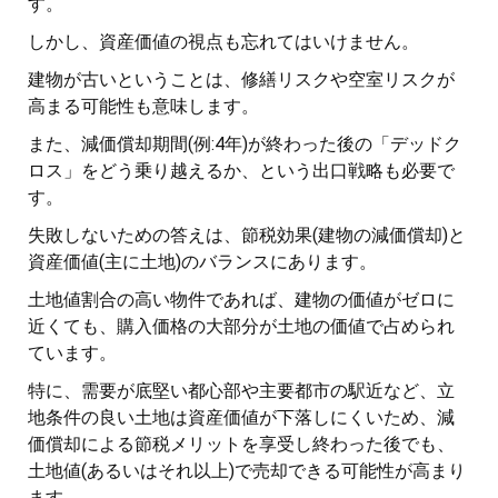
す。
しかし、資産価値の視点も忘れてはいけません。
建物が古いということは、修繕リスクや空室リスクが
高まる可能性も意味します。
また、減価償却期間(例:4年)が終わった後の「デッドク
ロス」をどう乗り越えるか、という出口戦略も必要で
す。
失敗しないための答えは、節税効果(建物の減価償却)と
資産価値(主に土地)のバランスにあります。
土地値割合の高い物件であれば、建物の価値がゼロに
近くても、購入価格の大部分が土地の価値で占められ
ています。
特に、需要が底堅い都心部や主要都市の駅近など、立
地条件の良い土地は資産価値が下落しにくいため、減
価償却による節税メリットを享受し終わった後でも、
土地値(あるいはそれ以上)で売却できる可能性が高まり
ます。