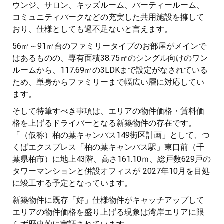
ウンジ、サロン、キッズルーム、パーティールーム、
コミュニティパークなどの充実した共用施設を擁して
おり、仕様としても過不足ないと言えます。
56㎡～91㎡台のファミリータイプのお部屋がメインで
はあるものの、専有面積38.75㎡のシングル向けのワン
ルームから、117.69㎡の3LDKまで設定がなされている
ため、単身からファミリーまで幅広い層に対応してい
ます。
そして特筆すべき事項は、エリアの物件価格・賃料価
格を上げるドライバーとなる新築物件の存在です。
「（仮称）柏の葉キャンパス149街区計画」として、つ
くばエクスプレス「柏の葉キャンパス駅」東口前（千
葉県柏市）に地上43階、高さ161.10ｍ、総戸数629戸の
タワーマンションと併設オフィスが 2027年10月を目処
に竣工する予定となっています。
新築物件に既存「好」仕様物件がキャッチアップして
エリアの物件価格を盛り上げる現象は湾岸エリアに限