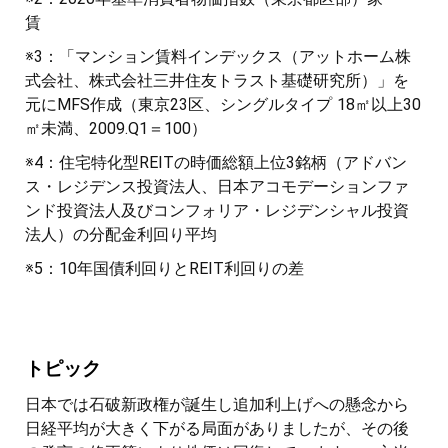
賃
※3：「マンション賃料インデックス（アットホーム株
式会社、株式会社三井住友トラスト基礎研究所）」を
元にMFS作成（東京23区、シングルタイプ 18㎡以上30
㎡未満、2009.Q1＝100）
※4：住宅特化型REITの時価総額上位3銘柄（アドバン
ス・レジデンス投資法人、日本アコモデーションファ
ンド投資法人及びコンフォリア・レジデンシャル投資
法人）の分配金利回り平均
※5：10年国債利回りとREIT利回りの差
トピック
日本では石破新政権が誕生し追加利上げへの懸念から
日経平均が大きく下がる局面がありましたが、その後