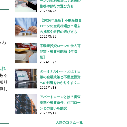
ーンの金利相場は？過去の
推移や銀行の選び方も
2026/3/25
【2026年最新】不動産投資
ローンの金利相場は？過去
の推移や銀行の選び方も
2026/3/25
るわ
不動産投資ローンの借入可
能額・融資可能額【年収
別】
2024/11/6
入れ
ターミナルレートとは？日
ある
銀の金融政策と不動産投資
知り
への影響をわかりやすく解
2026/1/13
申し
説
アパートローンとは？審査
基準や融資条件、住宅ロー
ンとの違いを解説
2026/2/17
人気のコラム一覧