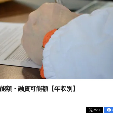
能額・融資可能額【年収別】
ポスト