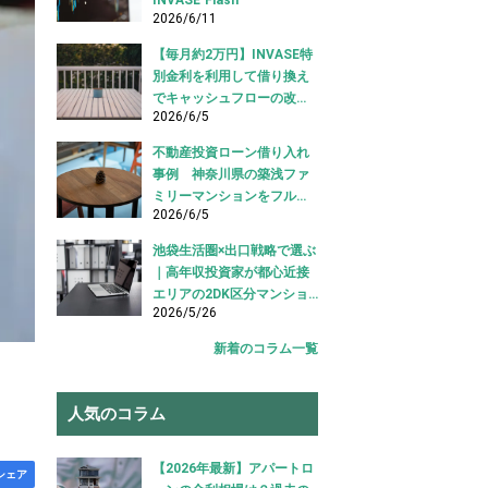
2026/6/11
【毎月約2万円】INVASE特
別金利を利用して借り換え
でキャッシュフローの改善
2026/6/5
に成功！｜東京都江東区
【不動産投資ローン 借り換
不動産投資ローン借り入れ
え事例】
事例 神奈川県の築浅ファ
ミリーマンションをフルロ
2026/6/5
ーンで借り入れ成功【不動
産投資ローン借り入れ事
池袋生活圏×出口戦略で選ぶ
例】
｜高年収投資家が都心近接
エリアの2DK区分マンショ
2026/5/26
ンを購入した事例【不動産
投資 購入事例】
新着のコラム一覧
人気のコラム
【2026年最新】アパートロ
シェア