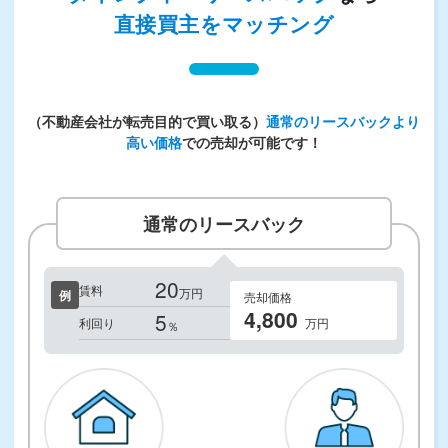
直接買主をマッチング
（不動産会社が転売目的で買い取る）
通常のリースバックより
高い価格
での売却が可能です！
通常のリースバック
20
賃料
万円
例
売却価格
4,800
5
利回り
万円
％