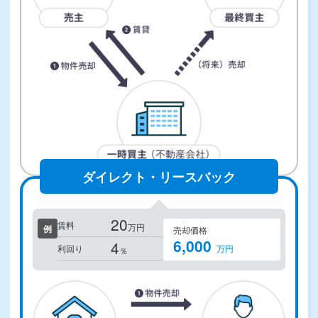
ダイレクト・リースバック
20
賃料
万円
例
売却価格
6,000
4
利回り
万円
％