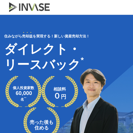
住みながら
売却益
を実現する！新しい資産売却方法！
ダイレクト・
*
リースバック
個人投資家数
相談料
60,000
０
円
**
名
売った後も
住める