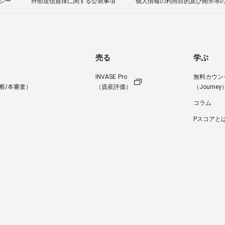
シー
外部送信規律に関する公表事項
個人情報の利用目的及び開示等
売る
学ぶ
INVASE Pro
無料カウン
断/本審査）
（資産評価）
（Journey
コラム
Pスコアと