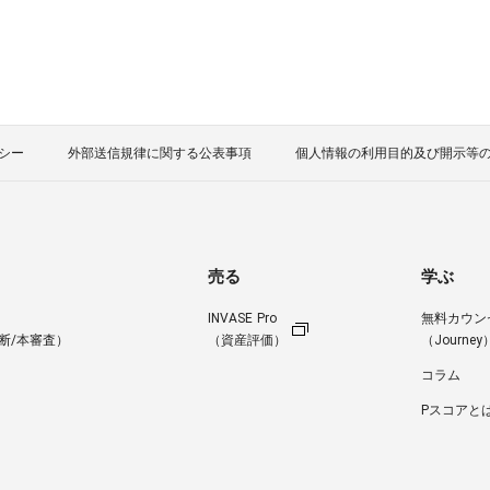
シー
外部送信規律に関する公表事項
個人情報の利用目的及び開示等
売る
学ぶ
INVASE Pro
無料カウン
断/本審査）
（資産評価）
（Journey
コラム
Pスコアと