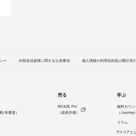
シー
外部送信規律に関する公表事項
個人情報の利用目的及び開示等
売る
学ぶ
INVASE Pro
無料カウン
断/本審査）
（資産評価）
（Journey
コラム
Pスコアと