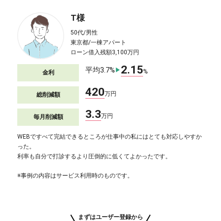
T様
50代/男性
東京都/一棟アパート
ローン借入残額3,100万円
2.15
平均3.7%
▶
%
金利
420
万円
総削減額
3.3
万円
毎月削減額
WEBですべて完結できるところが仕事中の私にはとても対応しやすか
った。
利率も自分で打診するより圧倒的に低くてよかったです。
※事例の内容はサービス利用時のものです。
まずはユーザー登録から