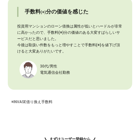
手数料
分の価値を感じた
(※)
投資用マンションのローン借換は属性が低いとハードルが非常
に高かったので、手数料
(※)
分の価値のある大変すばらしいサ
ービスだと思いました。
今後は取扱い件数をもっと増やすことで手数料
(※)
を値下げ頂
けると大変ありがたいです。
30代/男性
電気通信会社勤務
※INVASE借り換え手数料
まずはユーザー登録から