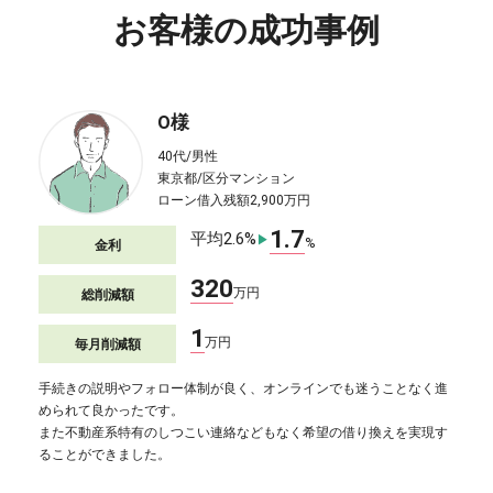
お客様の成功事例
O様
40代/男性
東京都/区分マンション
ローン借入残額2,900万円
1.7
平均2.6%
▶
%
金利
320
万円
総削減額
1
万円
毎月削減額
手続きの説明やフォロー体制が良く、オンラインでも迷うことなく進
められて良かったです。
また不動産系特有のしつこい連絡などもなく希望の借り換えを実現す
ることができました。