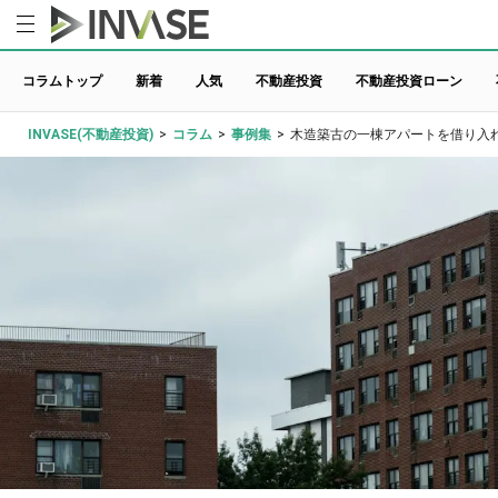
コラムトップ
新着
人気
不動産投資
不動産投資ローン
INVASE(不動産投資)
>
コラム
>
事例集
>
木造築古の一棟アパートを借り入れ