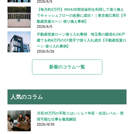
2026/6/5
【毎月約2万円】INVASE特別金利を利用して借り換え
でキャッシュフローの改善に成功！｜東京都江東区【不
動産投資ローン 借り換え事例】
2026/6/5
不動産投資ローン借り入れ事例 埼玉県の築浅4LDK戸
建てを約6万円のCF黒字で借り入れ成功【不動産投資ロ
ーン 借り入れ事例】
2026/5/26
新着のコラム一覧
人気のコラム
月収30万円の手取りはいくら？年収・生活レベル・実
現可能な仕事を徹底解説
2026/4/30