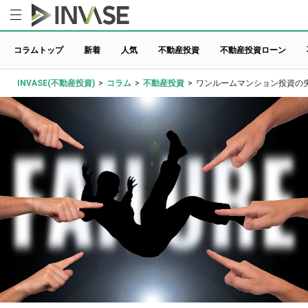
コラムトップ
新着
人気
不動産投資
不動産投資ローン
INVASE(不動産投資)
>
コラム
>
不動産投資
>
ワンルームマンション投資の