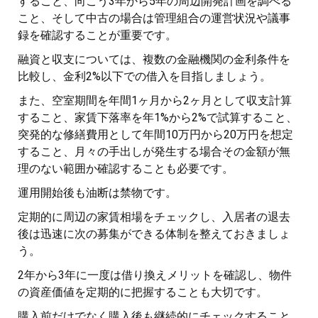
すること、向こう3年から5年の周辺開発計画を調べる
こと、そして中古の場合は管理組合の運営状況や議事
録を確認することが重要です。
融資と収支については、複数の金融機関の金利条件を
比較し、金利2%以下での借入を目指しましょう。
また、空室期間を年間1ヶ月から2ヶ月として収支計算
すること、家賃下落率を年1%から2%で試算すること、
突発的な修繕費用として年間10万円から20万円を想定
すること、月々の手出しが発生する場合その金額が無
理のない範囲か確認することも必要です。
運用開始後も油断は禁物です。
定期的に周辺の家賃相場をチェックし、入居者の退去
後は迅速に次の募集ができる体制を整えておきましょ
う。
2年から3年に一度は借り換えメリットを確認し、物件
の資産価値を定期的に把握することも大切です。
購入前だけでなく購入後も継続的にチェックすること