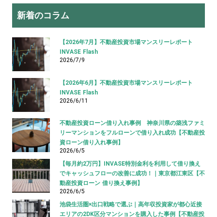
新着のコラム
【2026年7月】不動産投資市場マンスリーレポート
INVASE Flash
2026/7/9
【2026年6月】不動産投資市場マンスリーレポート
INVASE Flash
2026/6/11
不動産投資ローン借り入れ事例 神奈川県の築浅ファミ
リーマンションをフルローンで借り入れ成功【不動産投
資ローン借り入れ事例】
2026/6/5
【毎月約2万円】INVASE特別金利を利用して借り換え
でキャッシュフローの改善に成功！｜東京都江東区【不
動産投資ローン 借り換え事例】
2026/6/5
池袋生活圏×出口戦略で選ぶ｜高年収投資家が都心近接
エリアの2DK区分マンションを購入した事例【不動産投