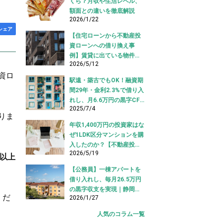
くら？月収や生活レベル、
額面との違いを徹底解説
2026/1/22
シェア
【住宅ローンから不動産投
資ローンへの借り換え事
例】賃貸に出ている物件を
2026/5/12
適切な投資ローンへ切り替
資ロ
え！
駅遠・築古でもOK！融資期
間29年・金利2.3%で借り入
れし、月6.6万円の黒字CF
2025/7/4
を実現【不動産投資ロー
りま
ン】
年収1,400万円の投資家はな
ぜ1LDK区分マンションを購
入したのか？【不動産投資
2026/5/19
購入事例】
円以上
【公務員】一棟アパートを
借り入れし、毎月26.5万円
の黒字収支を実現｜静岡県
くだ
2026/1/27
【アパートローン 借り入れ
事例】
人気のコラム一覧