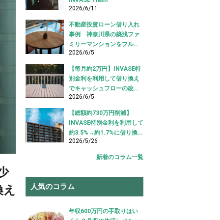
2026/6/11
不動産投資ローン借り入れ
事例 神奈川県の築浅ファ
ミリーマンションをフルロ
2026/6/5
ーンで借り入れ成功【不動
産投資ローン借り入れ事
【毎月約2万円】INVASE特
例】
別金利を利用して借り換え
でキャッシュフローの改善
2026/6/5
に成功！｜東京都江東区
【不動産投資ローン 借り換
【総額約730万円削減】
え事例】
INVASE特別金利を利用して
約3.5%→約1.7%に借り換え
2026/5/26
成功！｜東京都中央区【不
動産投資ローン 借り換え事
新着のコラム一覧
例】
少
人気のコラム
換え
年収600万円の手取りはい