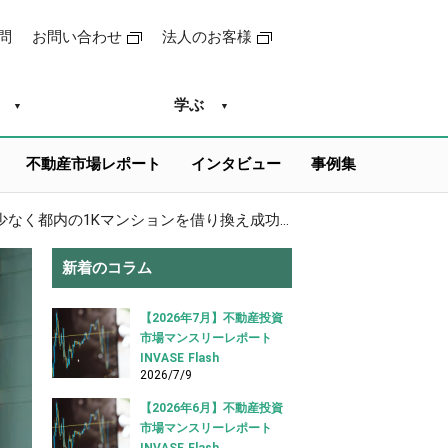
問
お問い合わせ
法人のお客様
学ぶ
不動産市場レポート
インタビュー
事例集
【金利2.90%→1.55%】月2.2万円・総額280万円以上削減！自己資金少なく都内の1Kマンションを借り換え成功【不動産投資ローン 借り換え事例】
新着のコラム
【2026年7月】不動産投資
市場マンスリーレポート
INVASE Flash
2026/7/9
【2026年6月】不動産投資
市場マンスリーレポート
INVASE Flash