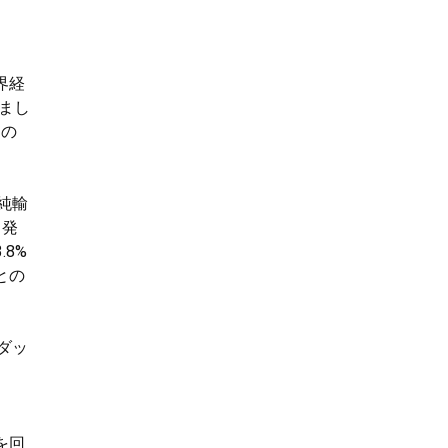
界経
げまし
速の
純輸
月発
8%
との
ダッ
を回