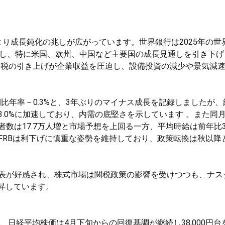
り成長鈍化の兆しが広がっています。世界銀行は2025年の世
方修正し、特に米国、欧州、中国など主要国の成長見通しを引き下
関税の引き上げが企業収益を圧迫し、設備投資の減少や景気減
前期比年率－0.3%と、3年ぶりのマイナス成長を記録しましたが、
.0%に加速しており、内需の底堅さを示しています 。また同
数は17.7万人増と市場予想を上回る一方、平均時給は前年比3.
FRBは利下げに慎重な姿勢を維持しており、政策転換は秋以降
表が好感され、株式市場は関税政策の影響を受けつつも、ナス
上昇しています。
、日経平均株価は4月下旬からの回復基調が継続し38,000円台