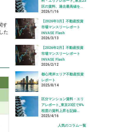
料・エリアレポート_東京23
区の賃料、過去最高値を更
2026/1/16
新し続ける（2025.12版）
【2026年3月】不動産投資
関す
市場マンスリーレポート
した
INVASE Flash
2026/3/13
【2026年2月】不動産投資
市場マンスリーレポート
INVASE Flash
2026/2/12
都心湾岸エリア不動産投資
レポート
2025/8/14
区分マンション賃料・エリ
アレポート_東京23区で8%
程度の賃料上昇を記録
2025/4/16
（2025.03版）
人気のコラム一覧