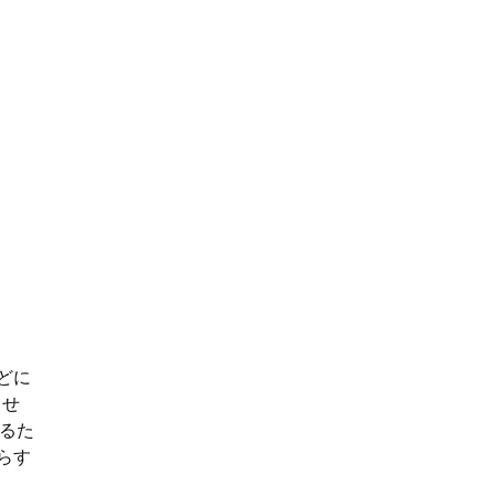
どに
ませ
いるた
らす