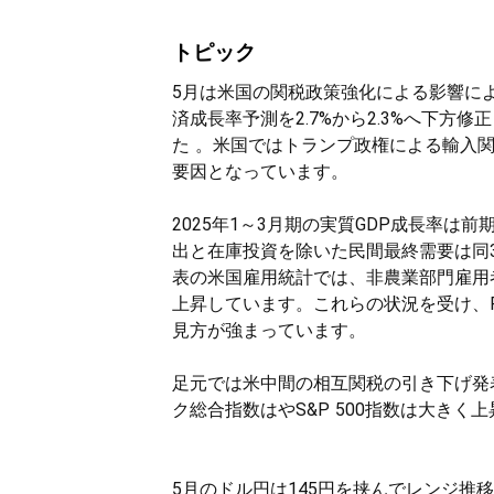
トピック
5月は米国の関税政策強化による影響によ
済成長率予測を2.7%から2.3%へ下
た 。米国ではトランプ政権による輸入
要因となっています。
2025年1～3月期の実質GDP成長率は
出と在庫投資を除いた民間最終需要は同3
表の米国雇用統計では、非農業部門雇用者
上昇しています。これらの状況を受け、
見方が強まっています。
足元では米中間の相互関税の引き下げ発
ク総合指数はやS&P 500指数は大きく
5月のドル円は145円を挟んでレンジ推移