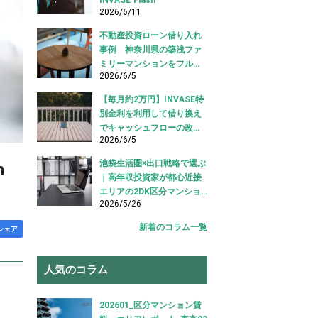
2026/6/11
不動産投資ローン借り入れ
事例 神奈川県の築浅ファ
ミリーマンションをフルロ
2026/6/5
ーンで借り入れ成功【不動
産投資ローン借り入れ事
【毎月約2万円】INVASE特
例】
別金利を利用して借り換え
でキャッシュフローの改善
2026/6/5
に成功！｜東京都江東区
【不動産投資ローン 借り換
池袋生活圏×出口戦略で選ぶ
h
え事例】
｜高年収投資家が都心近接
エリアの2DK区分マンショ
2026/5/26
ンを購入した事例【不動産
投資 購入事例】
新着のコラム一覧
シェア
人気のコラム
202601_区分マンション賃