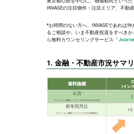
東京都心部を中心に、物価動向といった
INVASEの注目物件・注目エリア、不
*お時間のない方へ、INVASEであれ
るご相談や、いま不動産投資をすべきか
ら無料カウンセリングサービス「
Jour
1. 金融・不動産市況サマ