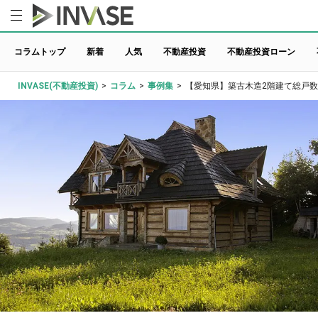
コラムトップ
新着
人気
不動産投資
不動産投資ローン
INVASE(不動産投資)
>
コラム
>
事例集
>
【愛知県】築古木造2階建て総戸数