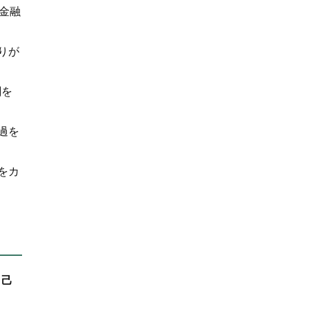
金融
りが
関を
過を
をカ
自己