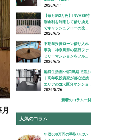
2026/6/11
【毎月約2万円】INVASE特
別金利を利用して借り換え
でキャッシュフローの改善
2026/6/5
に成功！｜東京都江東区
【不動産投資ローン 借り換
不動産投資ローン借り入れ
え事例】
事例 神奈川県の築浅ファ
ミリーマンションをフルロ
2026/6/5
ーンで借り入れ成功【不動
産投資ローン借り入れ事
池袋生活圏×出口戦略で選ぶ
例】
｜高年収投資家が都心近接
エリアの2DK区分マンショ
2026/5/26
ンを購入した事例【不動産
投資 購入事例】
新着のコラム一覧
毎月
人気のコラム
年収600万円の手取りはい