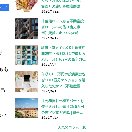
くら？月収や生活レベル、
額面との違いを徹底解説
シェア
2026/1/22
【住宅ローンから不動産投
資ローンへの借り換え事
例】賃貸に出ている物件を
2026/5/12
適切な投資ローンへ切り替
え！
駅遠・築古でもOK！融資期
す
間29年・金利2.3%で借り入
れし、月6.6万円の黒字CF
2025/7/4
を実現【不動産投資ロー
もあ
ン】
年収1,400万円の投資家はな
ぜ1LDK区分マンションを購
入したのか？【不動産投資
自己
2026/5/19
購入事例】
【公務員】一棟アパートを
借り入れし、毎月26.5万円
の黒字収支を実現｜静岡県
たい
2026/1/27
【アパートローン 借り入れ
事例】
人気のコラム一覧