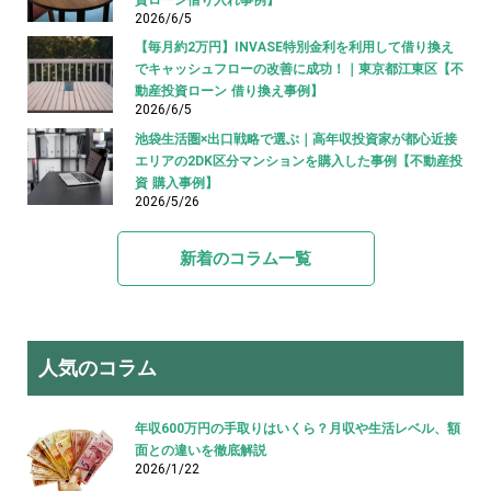
2026/6/5
【毎月約2万円】INVASE特別金利を利用して借り換え
でキャッシュフローの改善に成功！｜東京都江東区【不
動産投資ローン 借り換え事例】
2026/6/5
池袋生活圏×出口戦略で選ぶ｜高年収投資家が都心近接
エリアの2DK区分マンションを購入した事例【不動産投
資 購入事例】
2026/5/26
新着のコラム一覧
人気のコラム
年収600万円の手取りはいくら？月収や生活レベル、額
面との違いを徹底解説
2026/1/22