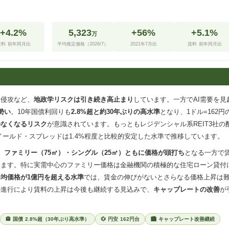
+4.2%
5,323
+56%
+5.1%
万
賃料 前年同月比
平均推定価格（2026/7）
2021年7月比
賃料 前年同月比
ナ侵攻など、
地政学リスクは引き続き高止まり
しています。一方でAI需要を見
勢い
。10年国債利回りも
2.8%超と約30年ぶりの高水準
となり、1ドル=162円
かなくなるリスク
が意識されています。もっともレジデンシャル系REIT3社の
イールド・スプレッドは1.4%程度と比較的安定した水準で推移しています。
、
ファミリー（75㎡）・シングル（25㎡）ともに価格が頭打ち
となる一方で
います。特に実需中心のファミリー価格は金融機関の積極的な住宅ローン貸付
均価格が1億円を超える水準
では、賃金の伸びがないとさらなる価格上昇は
の進行により賃料の上昇は今後も継続する見込みで、
キャップレートの改善
が
🏦 国債 2.8%超（30年ぶり高水準）
💱 円安 162円台
🏙 キャップレート改善継続