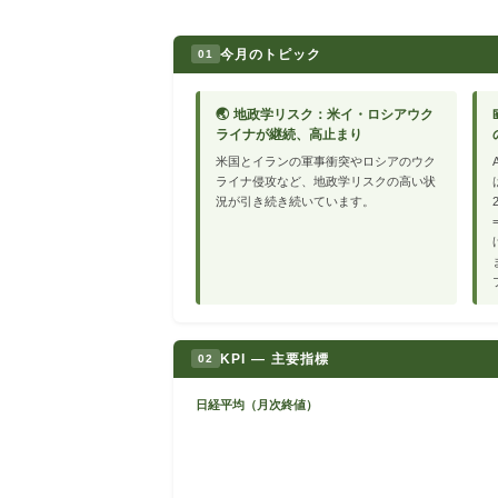
今月のトピック
01
🌏 地政学リスク：米イ・ロシアウク
ライナが継続、高止まり
米国とイランの軍事衝突やロシアのウク
ライナ侵攻など、地政学リスクの高い状
況が引き続き続いています。
KPI — 主要指標
02
日経平均（月次終値）