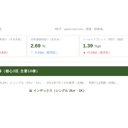
得。
REIT：japan-reit.com。国債：財務省。
配金利回り（今月月初）
10年国債利回り（先月末）
イールドスプレッド（REIT－国債）
2.69
1.39
%
%pt
前月末比）
▽ -0.03pt（前月比）
▲ +0.08pt（前月比）
（都心3区 主要10棟）
LDK）とシングル（25㎡・1K）。 2021年7月＝100基準（左軸）、利回りは実数（右軸）。
📊 インデックス（シングル 25㎡・1K）