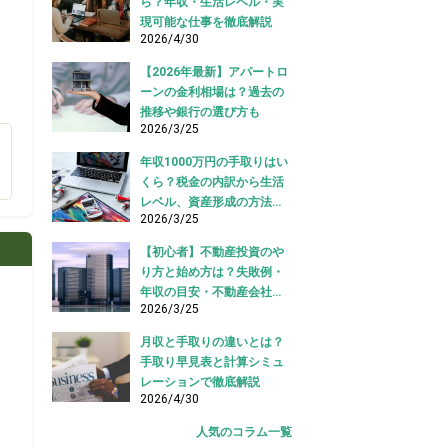
ら？年収・生活レベル・実
現可能な仕事を徹底解説
2026/4/30
【2026年最新】アパートロ
ーンの金利相場は？過去の
推移や銀行の選び方も
2026/3/25
年収1000万円の手取りはい
くら？税金の内訳から生活
レベル、資産形成の方法ま
2026/3/25
で徹底解説
【初心者】不動産投資のや
り方と始め方は？失敗例・
年収の目安・不動産会社の
2026/3/25
選び方も
月収と手取りの違いとは？
手取り早見表と計算シミュ
レーションで徹底解説
2026/4/30
人気のコラム一覧