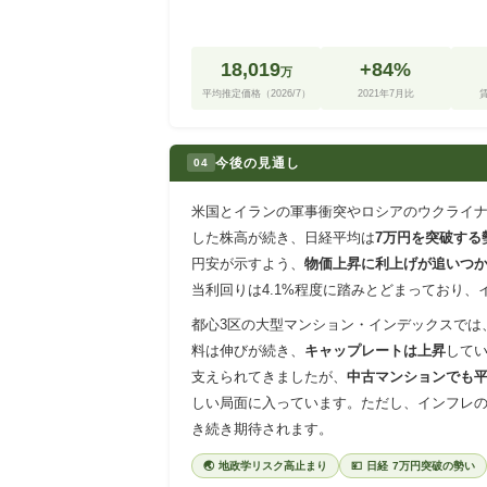
18,019
+84%
万
平均推定価格（2026/7）
2021年7月比
今後の見通し
04
米国とイランの軍事衝突やロシアのウクライ
した株高が続き、日経平均は
7万円を突破する
円安が示すよう、
物価上昇に利上げが追いつ
当利回りは4.1%程度に踏みとどまっており、
都心3区の大型マンション・インデックスでは
料は伸びが続き、
キャップレートは上昇
して
支えられてきましたが、
中古マンションでも平
しい局面に入っています。ただし、インフレ
き続き期待されます。
🌏 地政学リスク高止まり
💴 日経 7万円突破の勢い