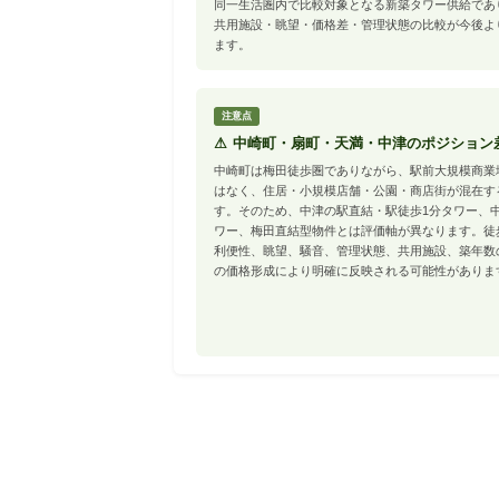
同一生活圏内で比較対象となる新築タワー供給であ
共用施設・眺望・価格差・管理状態の比較が今後よ
ます。
注意点
⚠ 中崎町・扇町・天満・中津のポジション
中崎町は梅田徒歩圏でありながら、駅前大規模商業
はなく、住居・小規模店舗・公園・商店街が混在す
す。そのため、中津の駅直結・駅徒歩1分タワー、
ワー、梅田直結型物件とは評価軸が異なります。徒
利便性、眺望、騒音、管理状態、共用施設、築年数
の価格形成により明確に反映される可能性がありま