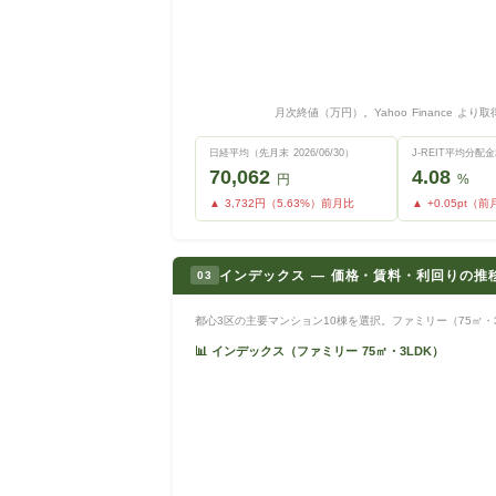
月次終値（万円）。Yahoo Finance より取
日経平均（先月末 2026/06/30）
J-REIT平均分
70,062
4.08
円
%
▲ 3,732円（5.63%）前月比
▲ +0.05pt（
インデックス — 価格・賃料・利回りの推移
03
都心3区の主要マンション10棟を選択。ファミリー（75㎡・3
📊 インデックス（ファミリー 75㎡・3LDK）