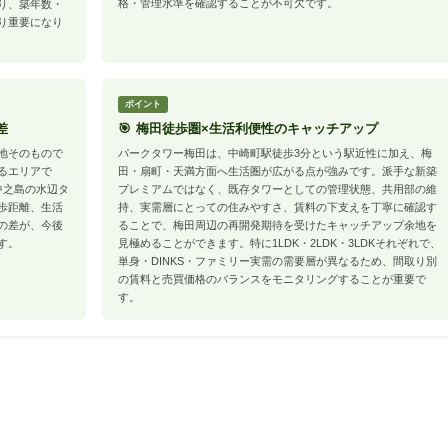
格・管理水準を確認することが不可欠です。
り、築年数・
り重要になり
ポイント
差
🎯 梅田徒歩圏×生活利便性のキャッチアップ
地そのもので
パークタワー梅田は、中崎町駅徒歩3分という駅近性に加え、梅
るエリアで
田・扇町・天満方面へ生活圏が広がる点が強みです。派手な新築
中之島の水辺タ
プレミアムではなく、既存タワーとしての管理状態、共用部の維
歩距離、生活
持、実需層にとっての住みやすさ、賃料の下支えを丁寧に確認す
の差が、今後
ることで、梅田周辺の再開発期待を受けたキャッチアップ余地を
す。
見極めることができます。特に1LDK・2LDK・3LDKそれぞれで、
単身・DINKS・ファミリー実需の需要層が異なるため、間取り別
の賃料と売買価格のバランスをモニタリングすることが重要で
す。