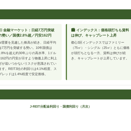
💴 金融マーケット：日経7万円突破
🏙 インデックス：価格頭打ちも賃料
の勢い／国債2.8%超／円安162円
は伸び、キャップレート上昇
AI需要を見越した株高が続き、日経平均
都心3区インデックスではファミリー
は7万円を突破する勢い。10年国債は
（75㎡）・シングル（25㎡）ともに価格
2.8%を超え約30年ぶりの高水準、1ドル
が頭打ちとなる一方、賃料は伸びが続
=162円の円安が示すよう物価上昇に利上
き、キャップレートが上昇しています。
げが追いつかないリスクが意識されてい
ます。REIT3社の利回りは4.1%程度、ス
プレッドは1.4%程度で安定推移。
J-REIT分配金利回り・国債利回り（月次）