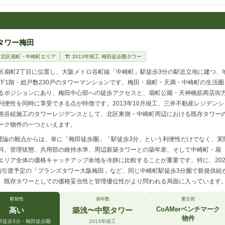
タワー梅田
阪市北区扇町・中崎町エリア
🏗 2013年竣工 梅田徒歩圏タワー
区扇町2丁目に位置し、大阪メトロ谷町線「中崎町」駅徒歩3分の駅近立地に建つ、
地下1階・総戸数230戸のタワーマンションです。梅田・扇町・天満・中崎町の生活圏
るポジションにあり、梅田中心部への徒歩アクセスと、扇町公園・天神橋筋商店街
利便性を同時に享受できる点が特徴です。2013年10月竣工、三井不動産レジデンシ
熊谷組施工のタワーレジデンスとして、北区東側・中崎町周辺における既存タワー
ーク物件の一つといえます。
er理論の観点からは、単に「梅田徒歩圏」「駅徒歩3分」という利便性だけでなく、実
料、管理状態、共用部の維持水準、周辺新築タワーとの築年差、そして中崎町・扇
エリア全体の価格キャッチアップ余地を冷静に比較することが重要です。特に、202
旬引渡予定の「ブランズタワー大阪梅田」など、同じ中崎町駅徒歩3分圏で新規供給
、既存タワーとしての価格妥当性と管理優位性がより問われる局面に入っています
駅前性
築年数
要注視
CoAMerベンチマーク
高い
築浅〜中堅タワー
物件
駅徒歩3分・梅田徒歩圏
2013年竣工