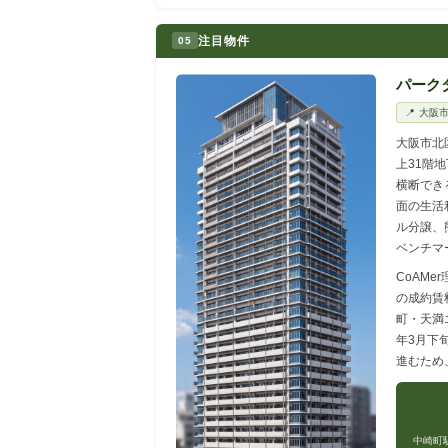
注目物件
05
パーク
📍 大
大阪市北
上31階
横断でき
面の生活
ル分譲、
ベンチマ
CoAM
の成約賃
町・天満
年3月下
進むため
中崎町