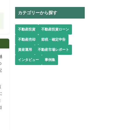
カテゴリーから探す
不動産投資
不動産投資ローン
不動産売却
節税・確定申告
資産運用
不動産市場レポート
越
インタビュー
事例集
の
配
賃
に
難
引