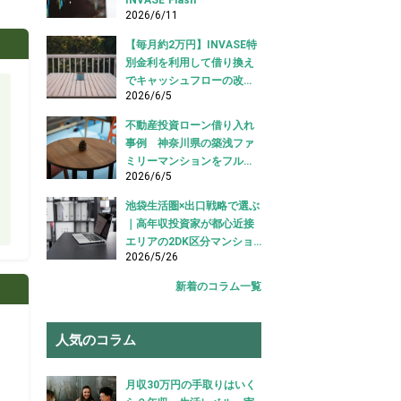
2026/6/11
【毎月約2万円】INVASE特
別金利を利用して借り換え
でキャッシュフローの改善
2026/6/5
に成功！｜東京都江東区
【不動産投資ローン 借り換
不動産投資ローン借り入れ
え事例】
事例 神奈川県の築浅ファ
ミリーマンションをフルロ
2026/6/5
ーンで借り入れ成功【不動
産投資ローン借り入れ事
池袋生活圏×出口戦略で選ぶ
例】
｜高年収投資家が都心近接
エリアの2DK区分マンショ
2026/5/26
ンを購入した事例【不動産
投資 購入事例】
新着のコラム一覧
人気のコラム
月収30万円の手取りはいく