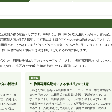
北区東側の都心居住エリアです。中崎町は、梅田中心部に近接しながらも、古民家カ
筋商店街方面の生活利便性、谷町線による都心アクセスを兼ね備えたエリアとして、
周辺では、うめきた2期「グラングリーン大阪」が2024年9月に先行まちびらきを
り、梅田全体の都市評価が引き続き押し上げられる局面にあります。
を受けた「周辺徒歩圏エリアのキャッチアップ」です。中崎町駅周辺の中古マンショ
動しながら、北区内での相対評価が上がりやすい局面にあります。
注意点
3分の新規供
⚠ 梅田再開発期待による価格先行に注意
うめきた2期、阪急大阪梅田駅リニューアル、中津・中之島方面の
タワー供給など、梅田周辺では複数の開発・更新が進んでいま
ランズタワー大
す。これにより「梅田徒歩圏」という評価が強まりやすい一方、
丁目、交通は大
売出価格が将来期待を先取りしている可能性があります。CoAMer
2027年3月
理論では、売買価格だけで判断せず、実際の成約賃料・成約価
にとっては、