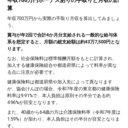
年収700万円ボーナスありの手取りと月収の計
算
年収700万円から実際の手取り月収を算出してみましょ
う。
賞与が年2回で合計4か月分支給される一般的な給与体
系を想定すると、月額の総支給額は約43万7,500円とな
ります。
なお、社会保険料は標準報酬月額をもとに計算され、
加入する健康保険組合や都道府県によって料率が異な
る点に注意が必要です。
健康保険料は都道府県や加入先によって異なります
が、協会けんぽの場合、令和7年度の東京都の健康保険
料率は9.91%で、本人負担は原則その半分である約
4.96%が目安となります。
また、40歳から64歳の方は介護保険料率（令和7年度は
1.59%）が加わり、本人負担はその半分が目安となりま
す。