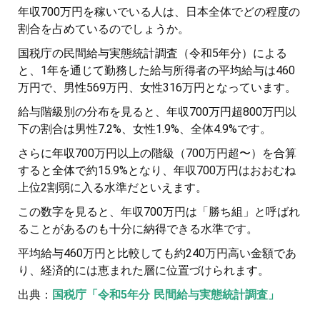
年収700万円を稼いでいる人は、日本全体でどの程度の
割合を占めているのでしょうか。
国税庁の民間給与実態統計調査（令和5年分）による
と、1年を通じて勤務した給与所得者の平均給与は460
万円で、男性569万円、女性316万円となっています。
給与階級別の分布を見ると、年収700万円超800万円以
下の割合は男性7.2%、女性1.9%、全体4.9%です。
さらに年収700万円以上の階級（700万円超〜）を合算
すると全体で約15.9%となり、年収700万円はおおむね
上位2割弱に入る水準だといえます。
この数字を見ると、年収700万円は「勝ち組」と呼ばれ
ることがあるのも十分に納得できる水準です。
平均給与460万円と比較しても約240万円高い金額であ
り、経済的には恵まれた層に位置づけられます。
出典：
国税庁「令和5年分 民間給与実態統計調査」