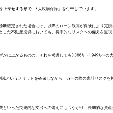
%を上乗せする形で「3大疾病保障」を付帯しています。
診断確定された場合には、以降のローン残高が保険により完済
とした不動産投資においても、将来的なリスクへの備えを重視
に上がるものの、それを考慮しても3.386%→1.949%への
円削減というメリットを確保しながら、万一の際の家計リスクを
費といった突発的な支出への備えにもつながり、長期的な資産