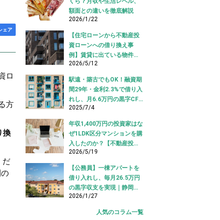
くら？月収や生活レベル、
額面との違いを徹底解説
2026/1/22
シェア
【住宅ローンから不動産投
資ローンへの借り換え事
例】賃貸に出ている物件を
2026/5/12
適切な投資ローンへ切り替
え！
資ロ
駅遠・築古でもOK！融資期
間29年・金利2.3%で借り入
れし、月6.6万円の黒字CF
る方
2025/7/4
を実現【不動産投資ロー
ン】
年収1,400万円の投資家はな
り換
ぜ1LDK区分マンションを購
入したのか？【不動産投資
2026/5/19
購入事例】
くだ
【公務員】一棟アパートを
利の
借り入れし、毎月26.5万円
の黒字収支を実現｜静岡県
2026/1/27
【アパートローン 借り入れ
事例】
人気のコラム一覧