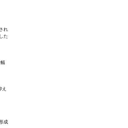
され
した
大幅
抑え
形成