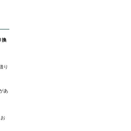
り換
借り
があ
にお