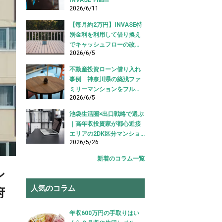
2026/6/11
【毎月約2万円】INVASE特
別金利を利用して借り換え
でキャッシュフローの改善
2026/6/5
に成功！｜東京都江東区
【不動産投資ローン 借り換
不動産投資ローン借り入れ
え事例】
事例 神奈川県の築浅ファ
ミリーマンションをフルロ
2026/6/5
ーンで借り入れ成功【不動
産投資ローン借り入れ事
池袋生活圏×出口戦略で選ぶ
例】
｜高年収投資家が都心近接
エリアの2DK区分マンショ
2026/5/26
ンを購入した事例【不動産
投資 購入事例】
新着のコラム一覧
ン
人気のコラム
府
年収600万円の手取りはい