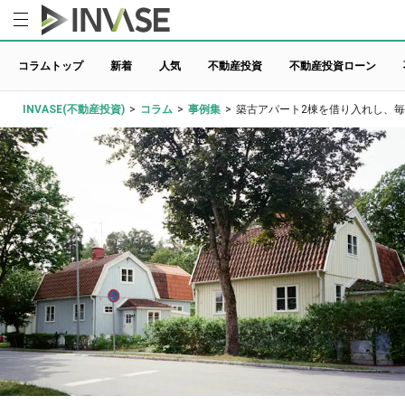
コラムトップ
新着
人気
不動産投資
不動産投資ローン
INVASE(不動産投資)
>
コラム
>
事例集
>
築古アパート2棟を借り入れし、毎