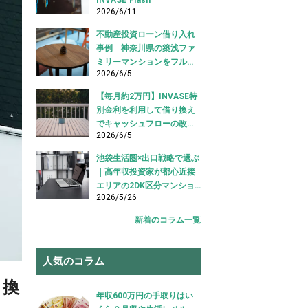
2026/6/11
不動産投資ローン借り入れ
事例 神奈川県の築浅ファ
ミリーマンションをフルロ
2026/6/5
ーンで借り入れ成功【不動
産投資ローン借り入れ事
【毎月約2万円】INVASE特
例】
別金利を利用して借り換え
でキャッシュフローの改善
2026/6/5
に成功！｜東京都江東区
【不動産投資ローン 借り換
池袋生活圏×出口戦略で選ぶ
え事例】
｜高年収投資家が都心近接
エリアの2DK区分マンショ
2026/5/26
ンを購入した事例【不動産
投資 購入事例】
新着のコラム一覧
人気のコラム
り換
年収600万円の手取りはい