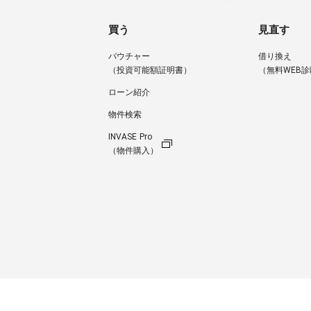
買う
見直す
バウチャー
借り換え
（投資可能額証明書）
（無料WEB診
ローン紹介
物件検索
INVASE Pro
（物件購入）