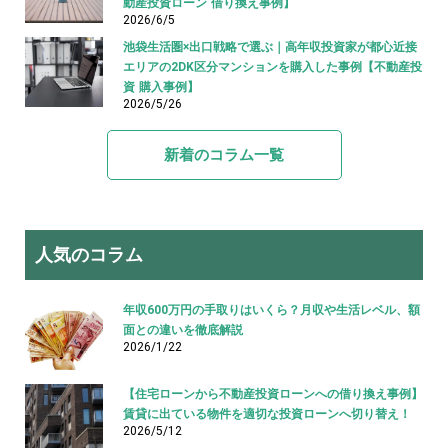
動産投資ローン 借り換え事例】
2026/6/5
池袋生活圏×出口戦略で選ぶ｜高年収投資家が都心近接
エリアの2DK区分マンションを購入した事例【不動産投
資 購入事例】
2026/5/26
新着のコラム一覧
人気のコラム
年収600万円の手取りはいくら？月収や生活レベル、額
面との違いを徹底解説
2026/1/22
【住宅ローンから不動産投資ローンへの借り換え事例】
賃貸に出ている物件を適切な投資ローンへ切り替え！
2026/5/12