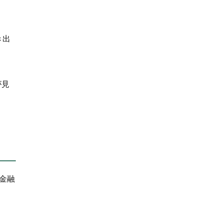
き出
が見
金融