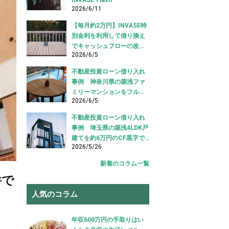
2026/6/11
【毎月約2万円】INVASE特
別金利を利用して借り換え
でキャッシュフローの改善
2026/6/5
に成功！｜東京都江東区
【不動産投資ローン 借り換
不動産投資ローン借り入れ
え事例】
事例 神奈川県の築浅ファ
ミリーマンションをフルロ
2026/6/5
ーンで借り入れ成功【不動
産投資ローン借り入れ事
不動産投資ローン借り入れ
例】
事例 埼玉県の築浅4LDK戸
建てを約6万円のCF黒字で
2026/5/26
借り入れ成功【不動産投資
ローン 借り入れ事例】
新着のコラム一覧
件で
人気のコラム
年収600万円の手取りはい