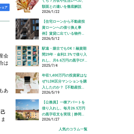
くら？月収や生活レベル、
額面との違いを徹底解説
シェア
2026/1/22
【住宅ローンから不動産投
資ローンへの借り換え事
例】賃貸に出ている物件を
2026/5/12
適切な投資ローンへ切り替
え！
駅遠・築古でもOK！融資期
間29年・金利2.3%で借り入
産会
れし、月6.6万円の黒字CF
合は
2025/7/4
を実現【不動産投資ロー
ン】
年収1,400万円の投資家はな
ぜ1LDK区分マンションを購
入したのか？【不動産投資
もあ
2026/5/19
購入事例】
【公務員】一棟アパートを
借り入れし、毎月26.5万円
自己
の黒字収支を実現｜静岡県
しま
2026/1/27
【アパートローン 借り入れ
事例】
人気のコラム一覧