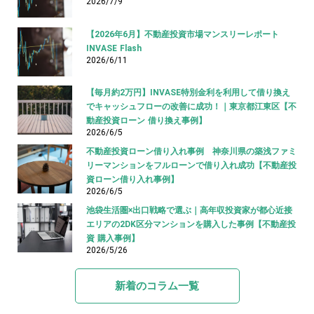
2026/7/9
【2026年6月】不動産投資市場マンスリーレポート
INVASE Flash
2026/6/11
【毎月約2万円】INVASE特別金利を利用して借り換え
でキャッシュフローの改善に成功！｜東京都江東区【不
動産投資ローン 借り換え事例】
2026/6/5
不動産投資ローン借り入れ事例 神奈川県の築浅ファミ
リーマンションをフルローンで借り入れ成功【不動産投
資ローン借り入れ事例】
2026/6/5
池袋生活圏×出口戦略で選ぶ｜高年収投資家が都心近接
エリアの2DK区分マンションを購入した事例【不動産投
資 購入事例】
2026/5/26
新着のコラム一覧