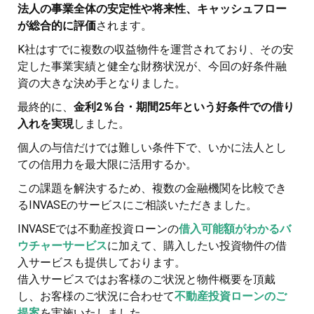
法人の事業全体の安定性や将来性、キャッシュフロー
が総合的に評価
されます。
K社はすでに複数の収益物件を運営されており、その安
定した事業実績と健全な財務状況が、今回の好条件融
資の大きな決め手となりました。
最終的に、
金利2％台・期間25年という好条件での借り
入れを実現
しました。
個人の与信だけでは難しい条件下で、いかに法人とし
ての信用力を最大限に活用するか。
この課題を解決するため、複数の金融機関を比較でき
るINVASEのサービスにご相談いただきました。
INVASEでは不動産投資ローンの
借入可能額がわかるバ
ウチャーサービス
に加えて、購入したい投資物件の借
入サービスも提供しております。
借入サービスではお客様のご状況と物件概要を頂戴
し、お客様のご状況に合わせて
不動産投資ローンのご
提案
を実施いたしました。