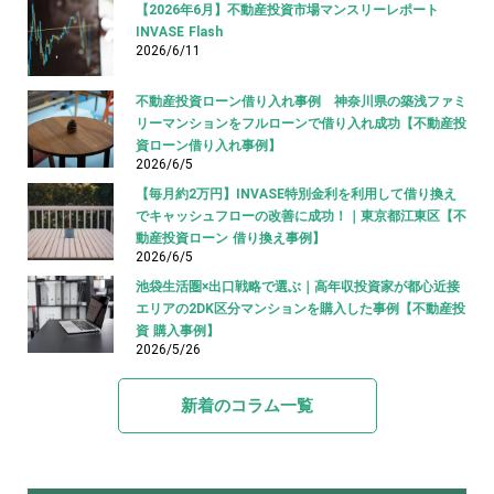
【2026年6月】不動産投資市場マンスリーレポート
INVASE Flash
2026/6/11
不動産投資ローン借り入れ事例 神奈川県の築浅ファミ
リーマンションをフルローンで借り入れ成功【不動産投
資ローン借り入れ事例】
2026/6/5
【毎月約2万円】INVASE特別金利を利用して借り換え
でキャッシュフローの改善に成功！｜東京都江東区【不
動産投資ローン 借り換え事例】
2026/6/5
池袋生活圏×出口戦略で選ぶ｜高年収投資家が都心近接
エリアの2DK区分マンションを購入した事例【不動産投
資 購入事例】
2026/5/26
新着のコラム一覧