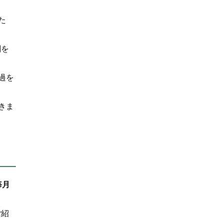
た
関を
過を
きま
毎月
ご紹