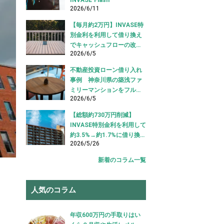
2026/6/11
【毎月約2万円】INVASE特
別金利を利用して借り換え
でキャッシュフローの改善
2026/6/5
に成功！｜東京都江東区
【不動産投資ローン 借り換
不動産投資ローン借り入れ
え事例】
事例 神奈川県の築浅ファ
ミリーマンションをフルロ
2026/6/5
ーンで借り入れ成功【不動
産投資ローン借り入れ事
【総額約730万円削減】
例】
INVASE特別金利を利用して
約3.5%→約1.7%に借り換え
2026/5/26
成功！｜東京都中央区【不
動産投資ローン 借り換え事
新着のコラム一覧
例】
人気のコラム
年収600万円の手取りはい