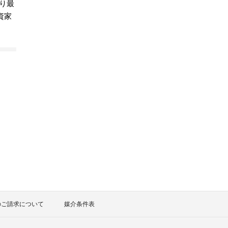
より最
資家
のご請求について
媒介条件表