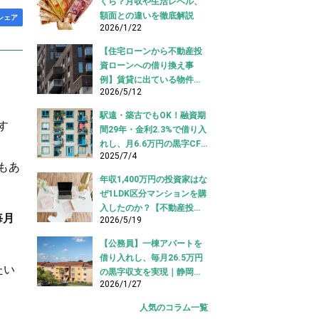
くら？月収や生活レベル、
額面との違いを徹底解説
シェア
2026/1/22
【住宅ローンから不動産投
資ローンへの借り換え事
例】賃貸に出ている物件を
2026/5/12
適切な投資ローンへ切り替
え！
駅遠・築古でもOK！融資期
す
間29年・金利2.3%で借り入
れし、月6.6万円の黒字CF
2025/7/4
を実現【不動産投資ロー
もあ
ン】
年収1,400万円の投資家はな
ぜ1LDK区分マンションを購
入したのか？【不動産投資
毎月
2026/5/19
購入事例】
【公務員】一棟アパートを
借り入れし、毎月26.5万円
たい
の黒字収支を実現｜静岡県
2026/1/27
【アパートローン 借り入れ
事例】
人気のコラム一覧