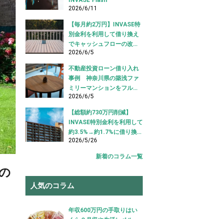
2026/6/11
【毎月約2万円】INVASE特
別金利を利用して借り換え
でキャッシュフローの改善
2026/6/5
に成功！｜東京都江東区
【不動産投資ローン 借り換
不動産投資ローン借り入れ
え事例】
事例 神奈川県の築浅ファ
ミリーマンションをフルロ
2026/6/5
ーンで借り入れ成功【不動
産投資ローン借り入れ事
【総額約730万円削減】
例】
INVASE特別金利を利用して
約3.5%→約1.7%に借り換え
2026/5/26
成功！｜東京都中央区【不
動産投資ローン 借り換え事
新着のコラム一覧
例】
の
人気のコラム
年収600万円の手取りはい