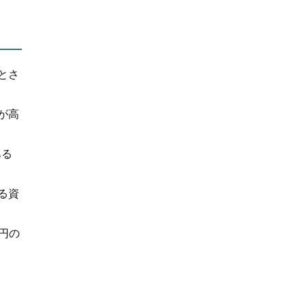
とさ
が高
ある
る資
万円の