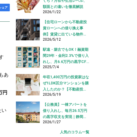
くら？月収や生活レベル、
額面との違いを徹底解説
シェア
2026/1/22
【住宅ローンから不動産投
資ローンへの借り換え事
例】賃貸に出ている物件を
2026/5/12
適切な投資ローンへ切り替
え！
駅遠・築古でもOK！融資期
間29年・金利2.3%で借り入
す
れし、月6.6万円の黒字CF
2025/7/4
を実現【不動産投資ロー
ン】
もあ
年収1,400万円の投資家はな
ぜ1LDK区分マンションを購
入したのか？【不動産投資
万円
2026/5/19
購入事例】
【公務員】一棟アパートを
たい
借り入れし、毎月26.5万円
の黒字収支を実現｜静岡県
2026/1/27
【アパートローン 借り入れ
事例】
人気のコラム一覧