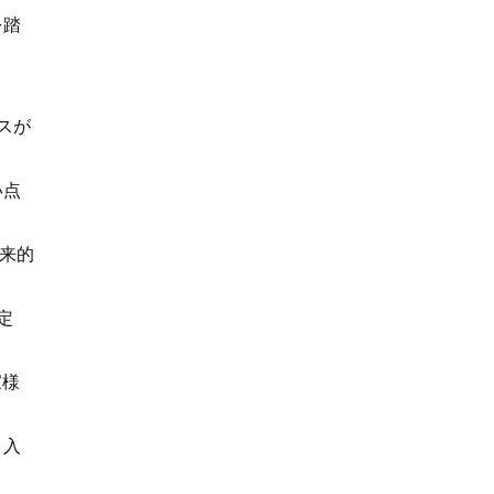
を踏
スが
い点
来的
定
家様
り入