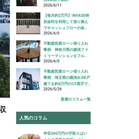
2026/6/11
【毎月約2万円】INVASE特
別金利を利用して借り換え
でキャッシュフローの改善
2026/6/5
に成功！｜東京都江東区
【不動産投資ローン 借り換
不動産投資ローン借り入れ
え事例】
事例 神奈川県の築浅ファ
ミリーマンションをフルロ
2026/6/5
ーンで借り入れ成功【不動
産投資ローン借り入れ事
不動産投資ローン借り入れ
例】
事例 埼玉県の築浅4LDK戸
建てを約6万円のCF黒字で
2026/5/26
借り入れ成功【不動産投資
ローン 借り入れ事例】
新着のコラム一覧
収
人気のコラム
年収600万円の手取りはい