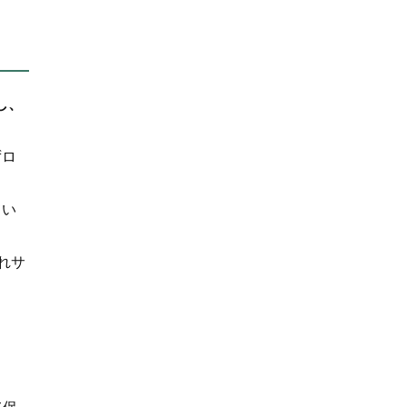
し、
ずロ
てい
れサ