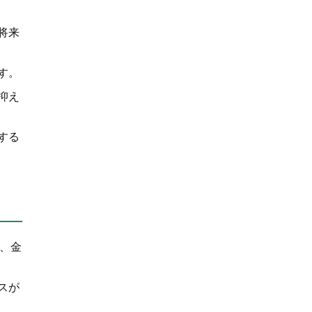
将来
す。
抑え
する
、金
スが