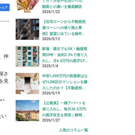
くら？月収や生活レベル、
額面との違いを徹底解説
シェア
2026/1/22
【住宅ローンから不動産投
資ローンへの借り換え事
例】賃貸に出ている物件を
2026/5/12
適切な投資ローンへ切り替
え！
駅遠・築古でもOK！融資期
間29年・金利2.3%で借り入
、仲
れし、月6.6万円の黒字CF
2025/7/4
を実現【不動産投資ロー
ン】
探さ
年収1,400万円の投資家はな
を見
ぜ1LDK区分マンションを購
入したのか？【不動産投資
2026/5/19
購入事例】
し、
【公務員】一棟アパートを
借り入れし、毎月26.5万円
の黒字収支を実現｜静岡県
たい
2026/1/27
【アパートローン 借り入れ
事例】
人気のコラム一覧