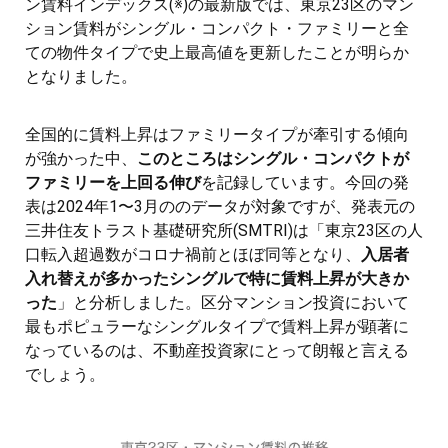
ン賃料インデックス(※)の最新版では、東京23区のマン
ション賃料がシングル・コンパクト・ファミリーと全
ての物件タイプで史上最高値を更新したことが明らか
となりました。
全国的に賃料上昇はファミリータイプが牽引する傾向
が強かった中、
このところはシングル・コンパクトが
ファミリーを上回る伸び
を記録しています。今回の発
表は2024年1〜3月ののデータが対象ですが、発表元の
三井住友トラスト基礎研究所(SMTRI)は「東京23区の人
口転入超過数がコロナ禍前とほぼ同等となり、
入居者
入れ替えが多かったシングルで特に賃料上昇が大きか
った
」と分析しました。区分マンション投資において
最もポピュラーなシングルタイプで賃料上昇が顕著に
なっているのは、不動産投資家にとって朗報と言える
でしょう。