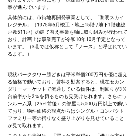
事が進んでいます。
具体的には、市街地再開発事業として、「黎明スカイ
レジテル」（1975年6月竣工・地上15階 /地下1階建総
戸数511戸）の建て替え事業を軸に取り組みが行われて
おり、計画上は事業完了が令和10年10月予定となって
います。（※巷では仮称として「ノース」と呼ばれてい
るます。）
現状パークタワー勝どきは平米単価200万円を優に超え
る価格で動いており、賃料を勘案すると、現在セカン
ダリーマーケットで流通している物件は、利回りが3％
台前半から2％を切るものも見受けられます。さらにワ
ンルーム系（25㎡前後）の部屋も5,000万円以上で動い
ており、物件価格の観点からはシングル・コンパクト
ファミリー等の括りなく盛り上がりを見せていること
が見て取れます。
このような状況は、「買った方が得か」「借りた方が