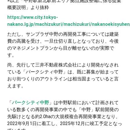
※以上「中野駅新北駅前エリア拠点施設整備に係る提案
概要説明」より抜粋
https://www.city.tokyo-
nakano.lg.jp/machizukuri/machizukuri/nakanoekisyuhen/
ただし、サンプラザ中野の再開発工事については建築
費の高騰を受け、一旦仕切り直しとなっており、今後
のマネジメントプランから目が離せないのが実際で
す。
尚、先行して三井不動産株式会社により開発がなされ
ている「パークシティ中野」は、既に募集が始まって
おり街つくりのアウトラインは相当固まっていると言
えます。
「
パークシティ中野
」は中野駅前において計画されて
いる数多くの再開発事業の中でも「中野」駅前開発の
先駆けとなる約2.0haの大規模複合再開発事業となり、
2022年9月1日に着工し、2025年12月に竣工予定となっ