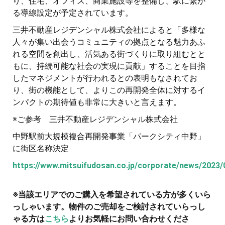
り、住宅、オフィス、商業施設等を整備し、駅に繋が
る導線設定が予定されています。
三井不動産レジデンシャル株式会社によると「多様な
人々が集い出会うコミュニティの拠点となる魅力あふ
れる空間を創出し、活気ある街づくりに取り組むとと
もに、持続可能な社会の実現に貢献」することを目指
したマネジメントが行われるとの表明もなされてお
り、街の機能として、よりこの再開発全体に対するイ
ンパクトの期待値も非常に大きいと言えます。
※ご参考 三井不動産レジデンシャル株式会社
中野駅前大規模複合再開発事業「パークシティ中野」
に街区名称決定
https://www.mitsuifudosan.co.jp/corporate/news/2023/
※当該エリアでのご購入を希望されている方が多くいら
っしゃいます。物件のご売却をご検討されていらっし
ゃる方は
こちら
よりお気軽にお問い合わせくださ