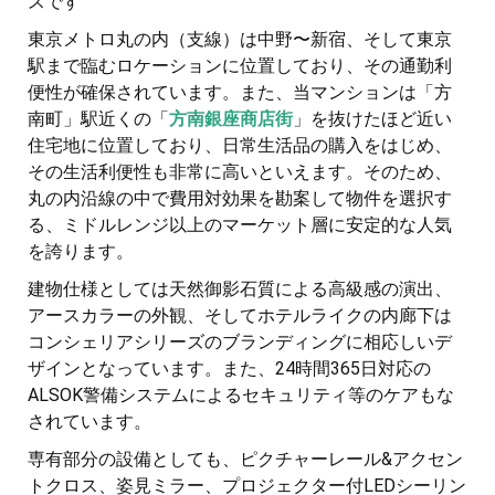
スです
東京メトロ丸の内（支線）は中野〜新宿、そして東京
駅まで臨むロケーションに位置しており、その通勤利
便性が確保されています。また、当マンションは「方
南町」駅近くの「
方南銀座商店街
」を抜けたほど近い
住宅地に位置しており、日常生活品の購入をはじめ、
その生活利便性も非常に高いといえます。そのため、
丸の内沿線の中で費用対効果を勘案して物件を選択す
る、ミドルレンジ以上のマーケット層に安定的な人気
を誇ります。
建物仕様としては天然御影石質による高級感の演出、
アースカラーの外観、そしてホテルライクの内廊下は
コンシェリアシリーズのブランディングに相応しいデ
ザインとなっています。また、24時間365日対応の
ALSOK警備システムによるセキュリティ等のケアもな
されています。
専有部分の設備としても、ピクチャーレール&アクセン
トクロス、姿見ミラー、プロジェクター付LEDシーリン