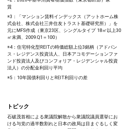
賃
※3：「マンション賃料インデックス（アットホーム株
式会社、株式会社三井住友トラスト基礎研究所）」を
元にMFS作成（東京23区、シングルタイプ 18㎡以上30
㎡未満、2009.Q1＝100）
※4：住宅特化型REITの時価総額上位3銘柄（アドバン
ス・レジデンス投資法人、日本アコモデーションファ
ンド投資法人及びコンフォリア・レジデンシャル投資
法人）の分配金利回り平均
※5：10年国債利回りとREIT利回りの差
トピック
石破茂首相による衆議院解散から衆議院議員選挙にお
ける与党の過半数割れと日本の政局は目まぐるしく変