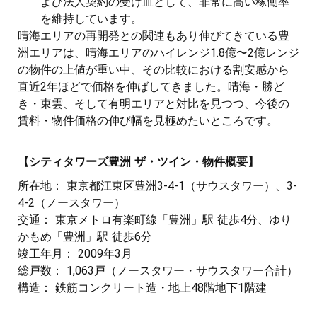
よび法人契約の受け皿として、非常に高い稼働率
を維持しています。
晴海エリアの再開発との関連もあり伸びてきている豊
洲エリアは、晴海エリアのハイレンジ1.8億〜2億レンジ
の物件の上値が重い中、その比較における割安感から
直近2年ほどで価格を伸ばしてきました。晴海・勝ど
き・東雲、そして有明エリアと対比を見つつ、今後の
賃料・物件価格の伸び幅を見極めたいところです。
【シティタワーズ豊洲 ザ・ツイン・物件概要】
所在地： 東京都江東区豊洲3-4-1（サウスタワー）、3-
4-2（ノースタワー）
交通： 東京メトロ有楽町線「豊洲」駅 徒歩4分、ゆり
かもめ「豊洲」駅 徒歩6分
竣工年月： 2009年3月
総戸数： 1,063戸（ノースタワー・サウスタワー合計）
構造： 鉄筋コンクリート造・地上48階地下1階建