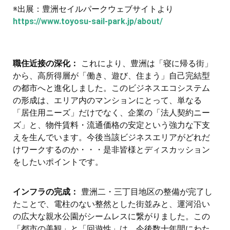
※出展：豊洲セイルパークウェブサイトより
https://www.toyosu-sail-park.jp/about/
職住近接の深化：
これにより、豊洲は「寝に帰る街」
から、高所得層が「働き、遊び、住まう」自己完結型
の都市へと進化しました。このビジネスエコシステム
の形成は、エリア内のマンションにとって、単なる
「居住用ニーズ」だけでなく、企業の「法人契約ニー
ズ」と、物件賃料・流通価格の安定という強力な下支
えを生んでいます。今後当該ビジネスエリアがどれだ
けワークするのか・・・是非皆様とディスカッション
をしたいポイントです。
インフラの完成：
豊洲二・三丁目地区の整備が完了し
たことで、電柱のない整然とした街並みと、運河沿い
の広大な親水公園がシームレスに繋がりました。この
「都市の美観」と「回遊性」は、今後数十年間にわた