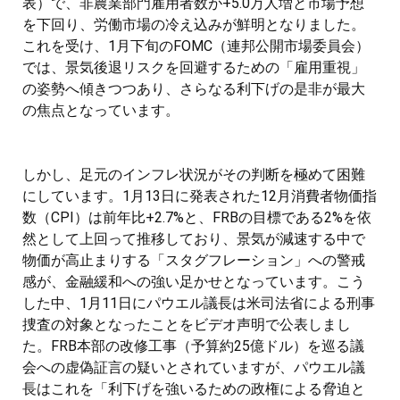
表）で、非農業部門雇用者数が+5.0万人増と市場予想
を下回り、労働市場の冷え込みが鮮明となりました。
これを受け、1月下旬のFOMC（連邦公開市場委員会）
では、景気後退リスクを回避するための「雇用重視」
の姿勢へ傾きつつあり、さらなる利下げの是非が最大
の焦点となっています。
しかし、足元のインフレ状況がその判断を極めて困難
にしています。1月13日に発表された12月消費者物価指
数（CPI）は前年比+2.7%と、FRBの目標である2%を依
然として上回って推移しており、景気が減速する中で
物価が高止まりする「スタグフレーション」への警戒
感が、金融緩和への強い足かせとなっています。こう
した中、1月11日にパウエル議長は米司法省による刑事
捜査の対象となったことをビデオ声明で公表しまし
た。FRB本部の改修工事（予算約25億ドル）を巡る議
会への虚偽証言の疑いとされていますが、パウエル議
長はこれを「利下げを強いるための政権による脅迫と