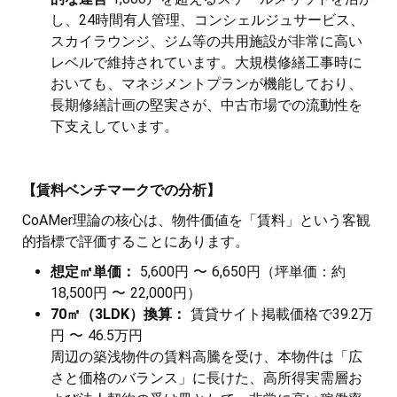
し、24時間有人管理、コンシェルジュサービス、
スカイラウンジ、ジム等の共用施設が非常に高い
レベルで維持されています。大規模修繕工事時に
おいても、マネジメントプランが機能しており、
長期修繕計画の堅実さが、中古市場での流動性を
下支えしています。
【賃料ベンチマークでの分析】
CoAMer理論の核心は、物件価値を「賃料」という客観
的指標で評価することにあります。
想定㎡単価：
5,600円 〜 6,650円（坪単価：約
18,500円 〜 22,000円）
70㎡（3LDK）換算：
賃貸サイト掲載価格で39.2万
円 〜 46.5万円
周辺の築浅物件の賃料高騰を受け、本物件は「広
さと価格のバランス」に長けた、高所得実需層お