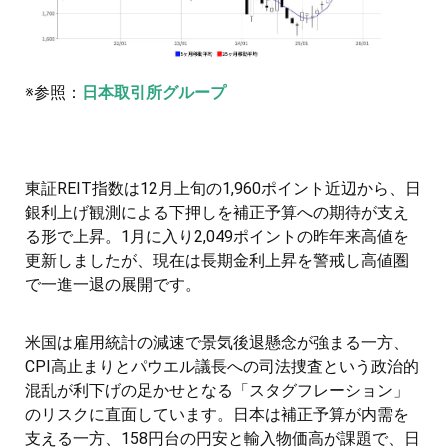
※参照：
日本取引所グループ
東証REIT指数は12月上旬の1,960ポイント近辺から、日
銀利上げ観測による下押しを補正予算への期待が支え
る形で上昇。1月に入り2,049ポイントの昨年来高値を
更新しましたが、現在は長期金利上昇を警戒し高値圏
で一進一退の展開です。
米国は雇用統計の減速で景気後退懸念が強まる一方、
CPI高止まりとパウエル議長への司法捜査という政治的
混乱が利下げの足かせとなる「スタグフレーション」
のリスクに直面しています。日本は補正予算が内需を
支える一方、158円台の円安と輸入物価高が課題で、日