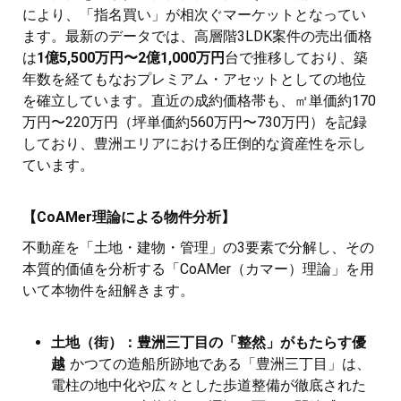
により、「指名買い」が相次ぐマーケットとなってい
ます。最新のデータでは、高層階3LDK案件の売出価格
は
1億5,500万円〜2億1,000万円
台で推移しており、築
年数を経てもなおプレミアム・アセットとしての地位
を確立しています。直近の成約価格帯も、㎡単価約170
万円〜220万円（坪単価約560万円〜730万円）を記録
しており、豊洲エリアにおける圧倒的な資産性を示し
ています。
【CoAMer理論による物件分析】
不動産を「土地・建物・管理」の3要素で分解し、その
本質的価値を分析する「CoAMer（カマー）理論」を用
いて本物件を紐解きます。
土地（街）：豊洲三丁目の「整然」がもたらす優
越
かつての造船所跡地である「豊洲三丁目」は、
電柱の地中化や広々とした歩道整備が徹底された