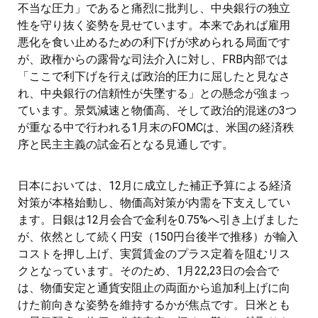
不当な圧力」であると痛烈に批判し、中央銀行の独立
性を守り抜く姿勢を見せています。本来であれば雇用
悪化を食い止めるための利下げが求められる局面です
が、政権からの露骨な司法介入に対し、FRB内部では
「ここで利下げを行えば政治的圧力に屈したと見なさ
れ、中央銀行の信頼性が失墜する」との懸念が強まっ
ています。景気減速と物価高、そして政治的混迷の3つ
が重なる中で行われる1月末のFOMCは、米国の経済秩
序と民主主義の試金石となる見通しです。
日本においては、12月に成立した補正予算による経済
対策が本格始動し、物価高対策が内需を下支えしてい
ます。日銀は12月会合で金利を0.75%へ引き上げました
が、依然として続く円安（150円台後半で推移）が輸入
コストを押し上げ、実質賃金のプラス定着を阻むリス
クとなっています。そのため、1月22,23日の会合で
は、物価安定と通貨安阻止の両面から追加利上げに向
けた前向きな姿勢を維持するかが焦点です。日米とも