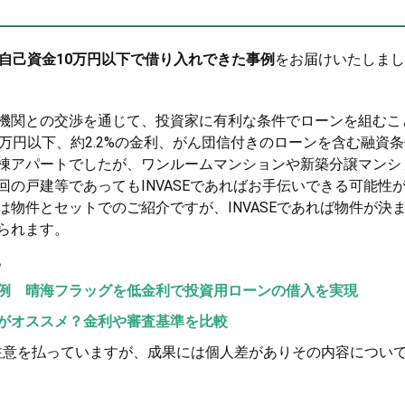
自己資金10万円以下で借り入れできた事例
をお届けいたしまし
機関との交渉を通じて、投資家に有利な条件でローンを組むこ
万円以下、約2.2%の金利、がん団信付きのローンを含む融資
棟アパートでしたが、ワンルームマンションや新築分譲マンシ
の戸建等であってもINVASEであればお手伝いできる可能性
物件とセットでのご紹介ですが、INVASEであれば物件が決
られます。
。
例 晴海フラッグを低金利で投資用ローンの借入を実現
がオススメ？金利や審査基準を比較
注意を払っていますが、成果には個人差がありその内容につい