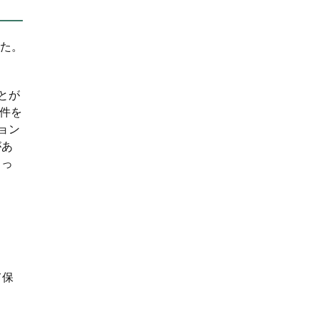
た。
とが
条件を
ョン
があ
まっ
て保