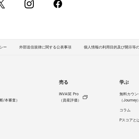
シー
外部送信規律に関する公表事項
個人情報の利用目的及び開示等
売る
学ぶ
INVASE Pro
無料カウン
断/本審査）
（資産評価）
（Journey
コラム
Pスコアと