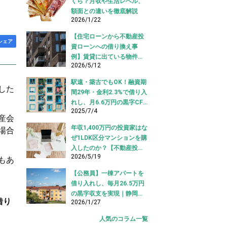
くら？月収や生活レベル、
額面との違いを徹底解説
2026/1/22
【住宅ローンから不動産投
シェア
資ローンへの借り換え事
例】賃貸に出ている物件を
2026/5/12
適切な投資ローンへ切り替
え！
駅遠・築古でもOK！融資期
した
間29年・金利2.3%で借り入
れし、月6.6万円の黒字CF
2025/7/4
を実現【不動産投資ロー
産会
ン】
年収1,400万円の投資家はな
場合
ぜ1LDK区分マンションを購
入したのか？【不動産投資
2026/5/19
購入事例】
もあ
【公務員】一棟アパートを
借り入れし、毎月26.5万円
の黒字収支を実現｜静岡県
借り
2026/1/27
【アパートローン 借り入れ
事例】
人気のコラム一覧