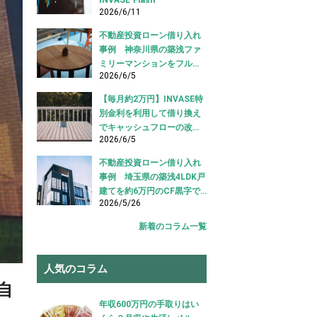
2026/6/11
不動産投資ローン借り入れ
事例 神奈川県の築浅ファ
ミリーマンションをフルロ
2026/6/5
ーンで借り入れ成功【不動
産投資ローン借り入れ事
【毎月約2万円】INVASE特
例】
別金利を利用して借り換え
でキャッシュフローの改善
2026/6/5
に成功！｜東京都江東区
【不動産投資ローン 借り換
不動産投資ローン借り入れ
え事例】
事例 埼玉県の築浅4LDK戸
建てを約6万円のCF黒字で
2026/5/26
借り入れ成功【不動産投資
ローン 借り入れ事例】
新着のコラム一覧
人気のコラム
自
年収600万円の手取りはい