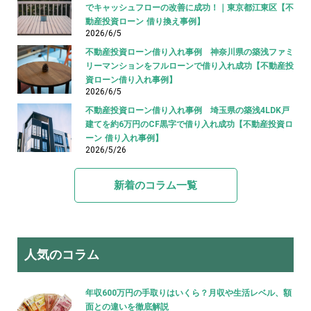
でキャッシュフローの改善に成功！｜東京都江東区【不
動産投資ローン 借り換え事例】
2026/6/5
不動産投資ローン借り入れ事例 神奈川県の築浅ファミ
リーマンションをフルローンで借り入れ成功【不動産投
資ローン借り入れ事例】
2026/6/5
不動産投資ローン借り入れ事例 埼玉県の築浅4LDK戸
建てを約6万円のCF黒字で借り入れ成功【不動産投資ロ
ーン 借り入れ事例】
2026/5/26
新着のコラム一覧
人気のコラム
年収600万円の手取りはいくら？月収や生活レベル、額
面との違いを徹底解説