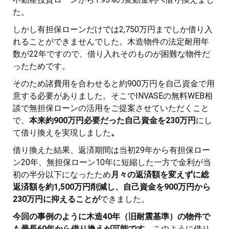
た。
しかし有担保ローンだけでは2,750万円までしか借り入
れることができませんでした。木造物件の法定耐用年
数が22年ですので、借り入れそのものが困難な物件だ
ったためです。
そのため諸費用を合わせると約900万円を自己資金で用
意する必要がありました。そこでINVASEの無料WEB相
談で無担保ローンの活用をご提案させていただくこと
で、
本来約900万円必要だった自己資金を230万円
にし
て借り換えを実現しました
。
借り換えた結果、返済期間は当初29年から有担保ロー
ン20年、無担保ローン10年に短縮した一方で金利が当
初の半分以下になったため
月々の返済額を変えずに総
返済額を約1,500万円削減し、自己資金を900万円から
230万円に抑えることが
できました。
今回の事例のように木造40年（旧耐震基準）の物件で
も最長60年から借り換えが可能です。
このように借り