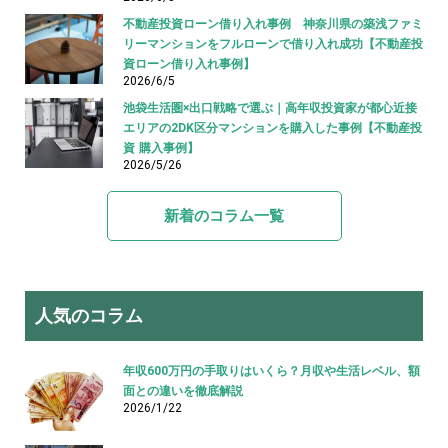
不動産投資ローン借り入れ事例 神奈川県の築浅ファミ
リーマンションをフルローンで借り入れ成功【不動産投
資ローン借り入れ事例】
2026/6/5
池袋生活圏×出口戦略で選ぶ｜高年収投資家が都心近接
エリアの2DK区分マンションを購入した事例【不動産投
資 購入事例】
2026/5/26
新着のコラム一覧
人気のコラム
年収600万円の手取りはいくら？月収や生活レベル、額
面との違いを徹底解説
2026/1/22