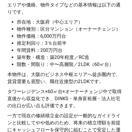
エリアや価格、物件タイプなどの基本情報は以下の通
りです。
所在地：大阪府（中心エリア）
物件種別：区分マンション（オーナーチェンジ）
物件価格：6,000万円台
推定利回り：3％台前半
年間賃料：200万円台
築年数・構造：築20年程度／RC造
階数・間取り：中〜高層階／2LDK（60㎡台）
本物件は、大阪のビジネス中枢エリアへ徒歩圏内で、
賃貸需要も底堅い、職住近接型の2LDKです。
タワーレジデンス×60㎡台×オーナーチェンジ中で取得
直後から収益化でき、DINKS・単身富裕層・法人社宅
の出口が広い点も評価できます。
一方で現在の修繕積立金の設定が一般的なガイドライ
ンと比較してやや低めのため、将来の積立増額を前提
にキャッシュフローを保守的に組むことで安定した運