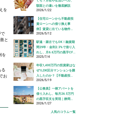
くら？月収や生活レベル、
額面との違いを徹底解説
えを
2026/1/22
【住宅ローンから不動産投
資ローンへの借り換え事
例】賃貸に出ている物件を
がで
2026/5/12
適切な投資ローンへ切り替
改善と
え！
駅遠・築古でもOK！融資期
間29年・金利2.3%で借り入
れし、月6.6万円の黒字CF
例を
2025/7/4
を実現【不動産投資ロー
ン】
年収1,400万円の投資家はな
ある
ぜ1LDK区分マンションを購
でお
入したのか？【不動産投資
2026/5/19
購入事例】
【公務員】一棟アパートを
借り入れし、毎月26.5万円
の黒字収支を実現｜静岡県
2026/1/27
【アパートローン 借り入れ
事例】
人気のコラム一覧