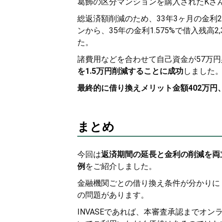
葛飾の区分マンションを購入されたKさ
総返済額削減のため、33年3ヶ月の金利2.
ンから、35年の金利1.575%で借入残高
た。
諸費用などを合わせて自己資金が57万
を1.5万円削減することに成功
しました
最終的に借り換えメリット金額402万円
まとめ
今回は
返済期間の延長と金利の削減を両立
例
をご紹介しました。
金融機関ごとの借り換え条件が分かりに
の問題があります。
INVASEであれば、本審査承認までオ