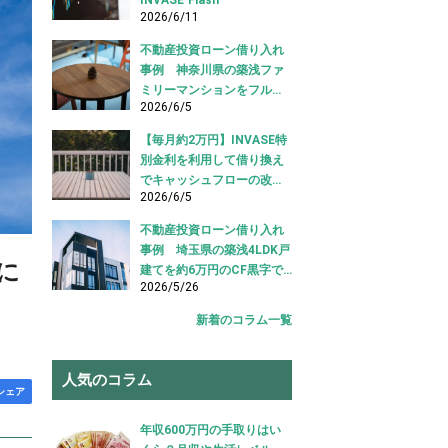
2026/6/11
不動産投資ローン借り入れ
事例 神奈川県の築浅ファ
ミリーマンションをフルロ
2026/6/5
ーンで借り入れ成功【不動
産投資ローン借り入れ事
【毎月約2万円】INVASE特
例】
別金利を利用して借り換え
でキャッシュフローの改善
2026/6/5
に成功！｜東京都江東区
【不動産投資ローン 借り換
不動産投資ローン借り入れ
え事例】
事例 埼玉県の築浅4LDK戸
に
建てを約6万円のCF黒字で
2026/5/26
借り入れ成功【不動産投資
ローン 借り入れ事例】
新着のコラム一覧
人気のコラム
シェア
年収600万円の手取りはい