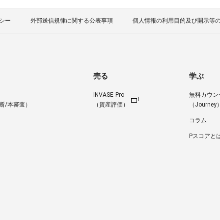
シー
外部送信規律に関する公表事項
個人情報の利用目的及び開示等
売る
学ぶ
INVASE Pro
無料カウン
断/本審査）
（資産評価）
（Journey
コラム
Pスコアと