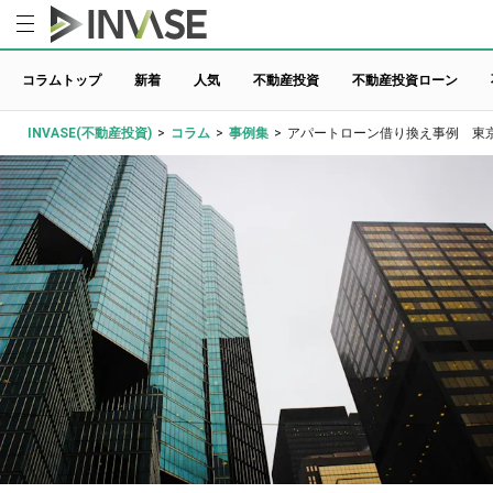
コラムトップ
新着
人気
不動産投資
不動産投資ローン
INVASE(不動産投資)
>
コラム
>
事例集
>
アパートローン借り換え事例 東京